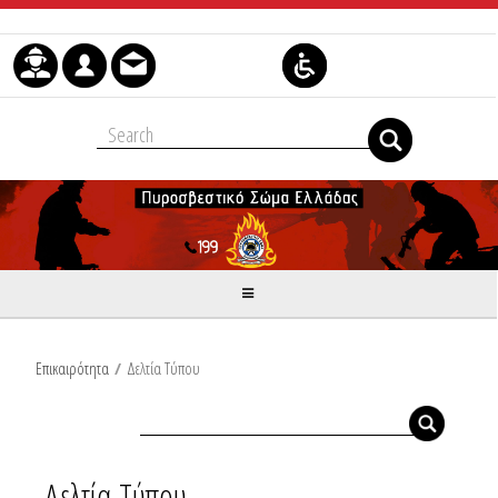
Skip to Content
Επικαιρότητα
/
Δελτία Τύπου
Δελτία Τύπου