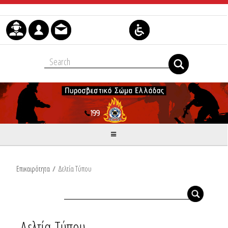
Skip to Content
Επικαιρότητα
/
Δελτία Τύπου
Δελτία Τύπου