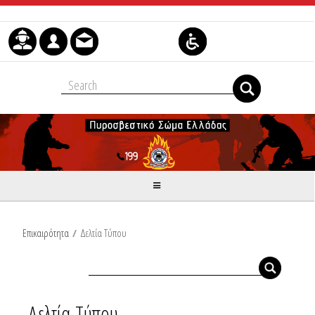
Skip to Content
Επικαιρότητα
/
Δελτία Τύπου
Δελτία Τύπου