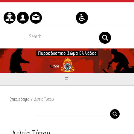
Skip to Content
Επικαιρότητα
/
Δελτία Τύπου
Δελτία Τύπου