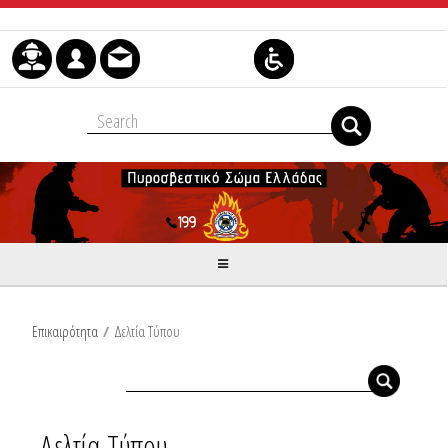
Skip to Content
Επικαιρότητα
/
Δελτία Τύπου
Δελτία Τύπου