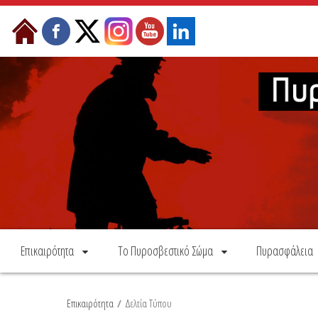
Skip to Content
Επικαιρότητα
Το Πυροσβεστικό Σώμα
Πυρασφάλεια
Επικαιρότητα
/
Δελτία Τύπου