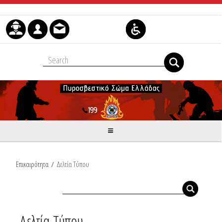
Skip to Content
Επικαιρότητα
/
Δελτία Τύπου
Δελτία Τύπου