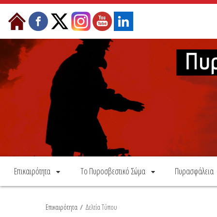
Skip to Content
Επικαιρότητα
Το Πυροσβεστικό Σώμα
Πυρασφάλεια
Επικαιρότητα
/
Δελτία Τύπου