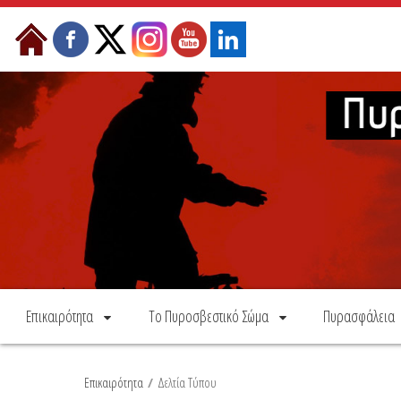
Skip to Content
Επικαιρότητα
Το Πυροσβεστικό Σώμα
Πυρασφάλεια
Επικαιρότητα
/
Δελτία Τύπου