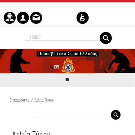
Skip to Content
Επικαιρότητα
/
Δελτία Τύπου
Δελτία Τύπου