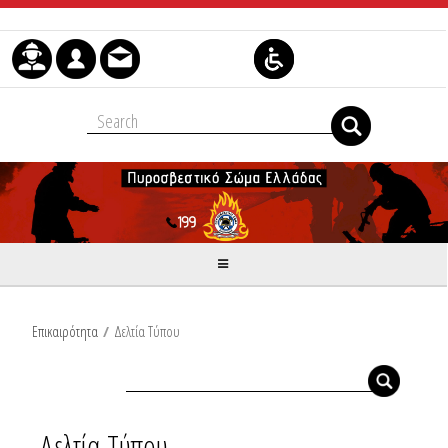
Skip to Content
Επικαιρότητα
/
Δελτία Τύπου
Δελτία Τύπου