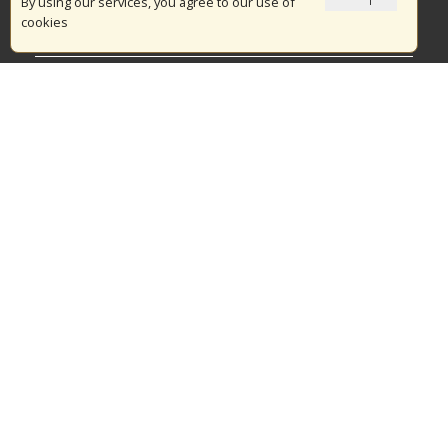
Το Πυροσβεστικό Σώμα
By using our services, you agree to our use of
cookies
Πυρασφάλεια
Τράπεζα Ιδεών
Εθελοντισμός
Ανοιχτά Δεδομένα
Διαγωνισμοί
Ευρωπαϊκά & Αναπτυξιακά Προγράμματα