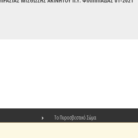
ΡΑΣΙΑΣ ΜΙΣΘΩΣΗΣ ΑΚΙΝΗΤΟΥ Π.Υ. ΦΙΛΙΠΠΙΑΔΑΣ 01-2021
Το Πυροσβεστικό Σώμα
Τράπεζα Ιδεών