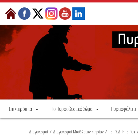
Skip to Content
Επικαιρότητα
Το Πυροσβεστικό Σώμα
Πυρασφάλεια
Διαγωνισμοί
/
Διαγωνισμοί Μισθώσεων Κτηρίων
/
ΠΕ.ΠΥ.Δ. ΗΠΕΙΡΟΥ