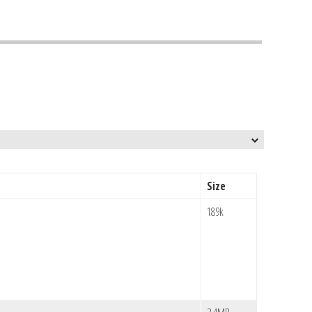
Size
189k