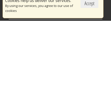
Cookies help us deliver our services.
Accept
Το Πυροσβεστικό Σώμα
By using our services, you agree to our use of
cookies
Πυρασφάλεια
Τράπεζα Ιδεών
Εθελοντισμός
Ανοιχτά Δεδομένα
Διαγωνισμοί
Ευρωπαϊκά & Αναπτυξιακά Προγράμματα