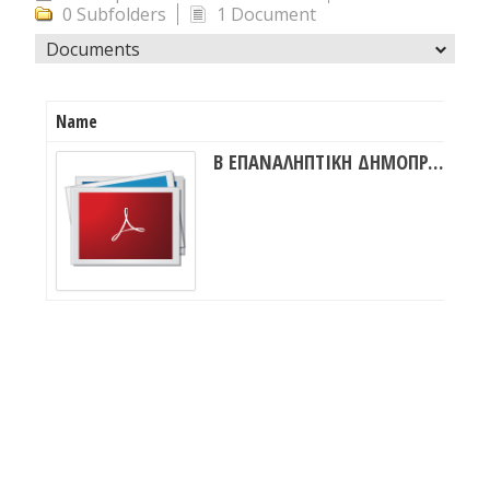
0 Subfolders
1 Document
Documents
Name
Siz
Β ΕΠΑΝΑΛΗΠΤΙΚΗ ΔΗΜΟΠΡΑΣΙΑ 6ΥΒΨΗ-Η8Ω.pdf
206k