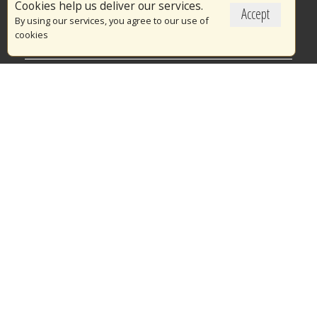
Cookies help us deliver our services.
Accept
Το Πυροσβεστικό Σώμα
By using our services, you agree to our use of
cookies
Πυρασφάλεια
Τράπεζα Ιδεών
Εθελοντισμός
Ανοιχτά Δεδομένα
Διαγωνισμοί
Ευρωπαϊκά & Αναπτυξιακά Προγράμματα