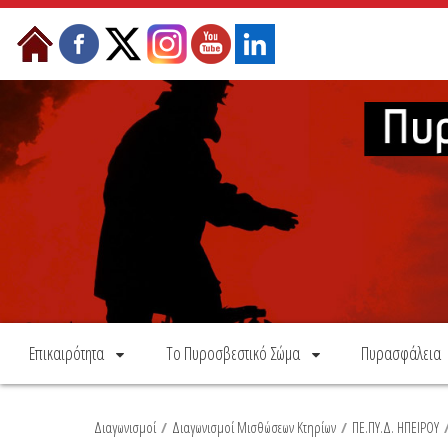
Skip to Content
Επικαιρότητα
Το Πυροσβεστικό Σώμα
Πυρασφάλεια
Διαγωνισμοί
/
Διαγωνισμοί Μισθώσεων Κτηρίων
/
ΠΕ.ΠΥ.Δ. ΗΠΕΙΡΟΥ