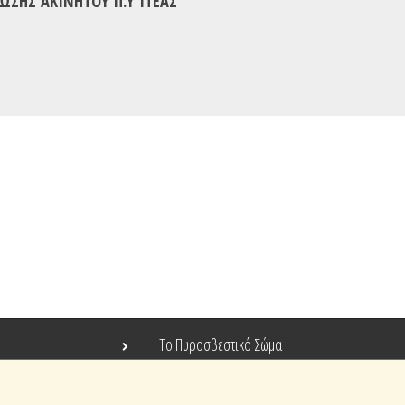
ΣΗΣ ΑΚΙΝΗΤΟΥ Π.Υ ΙΤΕΑΣ
Το Πυροσβεστικό Σώμα
Τράπεζα Ιδεών