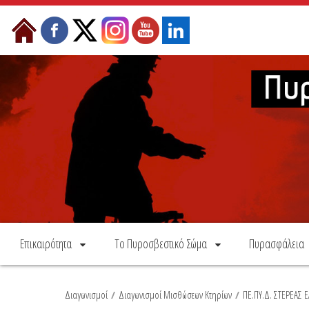
Skip to Content
Επικαιρότητα
Το Πυροσβεστικό Σώμα
Πυρασφάλεια
Διαγωνισμοί
/
Διαγωνισμοί Μισθώσεων Κτηρίων
/
ΠΕ.ΠΥ.Δ. ΣΤΕΡΕΑΣ 