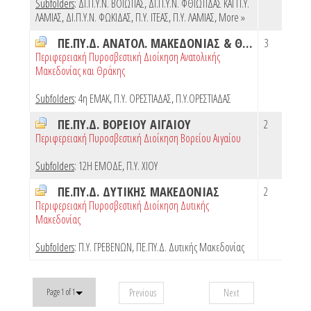
Subfolders
:
ΔΙ.Π.Υ.Ν. ΒΟΙΩΤΙΑΣ
,
ΔΙ.Π.Υ.Ν. ΦΘΙΩΤΙΔΑΣ ΚΑΙ Π.Υ.
ΛΑΜΙΑΣ
,
ΔΙ.Π.Υ.Ν. ΦΩΚΙΔΑΣ
,
Π.Υ. ΙΤΕΑΣ
,
Π.Υ. ΛΑΜΙΑΣ
,
More »
ΠΕ.ΠΥ.Δ. ΑΝΑΤΟΛ. ΜΑΚΕΔΟΝΙΑΣ & ΘΡΑΚΗΣ
3
Περιφερειακή Πυροσβεστική Διοίκηση Ανατολικής
Μακεδονίας και Θράκης
Subfolders
:
4η ΕΜΑΚ
,
Π.Υ. ΟΡΕΣΤΙΑΔΑΣ
,
Π.Υ.ΟΡΕΣΤΙΑΔΑΣ
ΠΕ.ΠΥ.Δ. ΒΟΡΕΙΟΥ ΑΙΓΑΙΟΥ
2
Περιφερειακή Πυροσβεστική Διοίκηση Βορείου Αιγαίου
Subfolders
:
12Η ΕΜΟΔΕ
,
Π.Υ. ΧΙΟΥ
ΠΕ.ΠΥ.Δ. ΔΥΤΙΚΗΣ ΜΑΚΕΔΟΝΙΑΣ
2
Περιφερειακή Πυροσβεστική Διοίκηση Δυτικής
Μακεδονίας
Subfolders
:
Π.Υ. ΓΡΕΒΕΝΩΝ
,
ΠΕ.ΠΥ.Δ. Δυτικής Μακεδονίας
Previous
Next
Page 1 of 1