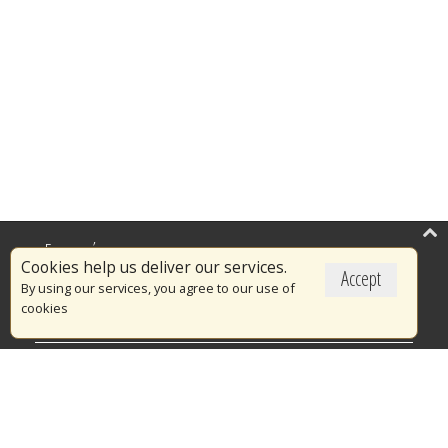
Επικαιρότητα
Cookies help us deliver our services.
Accept
Το Πυροσβεστικό Σώμα
By using our services, you agree to our use of
cookies
Πυρασφάλεια
Τράπεζα Ιδεών
Εθελοντισμός
Ανοιχτά Δεδομένα