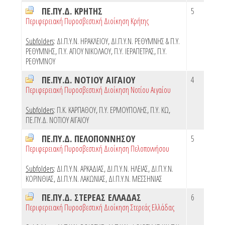
ΠΕ.ΠΥ.Δ. ΚΡΗΤΗΣ
5
Περιφερειακή Πυροσβεστική Διοίκηση Κρήτης
Subfolders
:
ΔΙ.Π.Υ.Ν. ΗΡΑΚΛΕΙΟΥ
,
ΔΙ.Π.Υ.Ν. ΡΕΘΥΜΝΗΣ & Π.Υ.
ΡΕΘΥΜΝΗΣ
,
Π.Υ. ΑΓΙΟΥ ΝΙΚΟΛΑΟΥ
,
Π.Υ. ΙΕΡΑΠΕΤΡΑΣ
,
Π.Υ.
ΡΕΘΥΜΝΟΥ
ΠΕ.ΠΥ.Δ. ΝΟΤΙΟΥ ΑΙΓΑΙΟΥ
4
Περιφερειακή Πυροσβεστική Διοίκηση Νοτίου Αιγαίου
Subfolders
:
Π.Κ. ΚΑΡΠΑΘΟΥ
,
Π.Υ. ΕΡΜΟΥΠΟΛΗΣ
,
Π.Υ. ΚΩ
,
ΠΕ.ΠΥ.Δ. ΝΟΤΙΟΥ ΑΙΓΑΙΟΥ
ΠΕ.ΠΥ.Δ. ΠΕΛΟΠΟΝΝΗΣΟΥ
5
Περιφερειακή Πυροσβεστική Διοίκηση Πελοποννήσου
Subfolders
:
ΔΙ.Π.Υ.Ν. ΑΡΚΑΔΙΑΣ
,
ΔΙ.Π.Υ.Ν. ΗΛΕΙΑΣ
,
ΔΙ.Π.Υ.Ν.
ΚΟΡΙΝΘΙΑΣ
,
ΔΙ.Π.Υ.Ν. ΛΑΚΩΝΙΑΣ
,
ΔΙ.Π.Υ.Ν. ΜΕΣΣΗΝΙΑΣ
ΠΕ.ΠΥ.Δ. ΣΤΕΡΕΑΣ ΕΛΛΑΔΑΣ
6
Περιφερειακή Πυροσβεστική Διοίκηση Στερεάς Ελλάδας