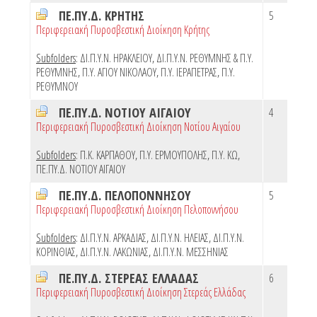
ΠΕ.ΠΥ.Δ. ΚΡΗΤΗΣ
5
Περιφερειακή Πυροσβεστική Διοίκηση Κρήτης
Subfolders
:
ΔΙ.Π.Υ.Ν. ΗΡΑΚΛΕΙΟΥ
,
ΔΙ.Π.Υ.Ν. ΡΕΘΥΜΝΗΣ & Π.Υ.
ΡΕΘΥΜΝΗΣ
,
Π.Υ. ΑΓΙΟΥ ΝΙΚΟΛΑΟΥ
,
Π.Υ. ΙΕΡΑΠΕΤΡΑΣ
,
Π.Υ.
ΡΕΘΥΜΝΟΥ
ΠΕ.ΠΥ.Δ. ΝΟΤΙΟΥ ΑΙΓΑΙΟΥ
4
Περιφερειακή Πυροσβεστική Διοίκηση Νοτίου Αιγαίου
Subfolders
:
Π.Κ. ΚΑΡΠΑΘΟΥ
,
Π.Υ. ΕΡΜΟΥΠΟΛΗΣ
,
Π.Υ. ΚΩ
,
ΠΕ.ΠΥ.Δ. ΝΟΤΙΟΥ ΑΙΓΑΙΟΥ
ΠΕ.ΠΥ.Δ. ΠΕΛΟΠΟΝΝΗΣΟΥ
5
Περιφερειακή Πυροσβεστική Διοίκηση Πελοποννήσου
Subfolders
:
ΔΙ.Π.Υ.Ν. ΑΡΚΑΔΙΑΣ
,
ΔΙ.Π.Υ.Ν. ΗΛΕΙΑΣ
,
ΔΙ.Π.Υ.Ν.
ΚΟΡΙΝΘΙΑΣ
,
ΔΙ.Π.Υ.Ν. ΛΑΚΩΝΙΑΣ
,
ΔΙ.Π.Υ.Ν. ΜΕΣΣΗΝΙΑΣ
ΠΕ.ΠΥ.Δ. ΣΤΕΡΕΑΣ ΕΛΛΑΔΑΣ
6
Περιφερειακή Πυροσβεστική Διοίκηση Στερεάς Ελλάδας