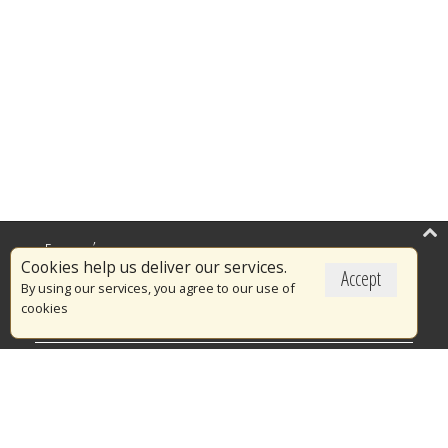
Επικαιρότητα
Cookies help us deliver our services.
Accept
Το Πυροσβεστικό Σώμα
By using our services, you agree to our use of
cookies
Πυρασφάλεια
Τράπεζα Ιδεών
Εθελοντισμός
Ανοιχτά Δεδομένα