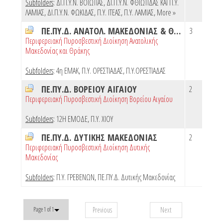
Subfolders
:
ΔΙ.Π.Υ.Ν. ΒΟΙΩΤΙΑΣ
,
ΔΙ.Π.Υ.Ν. ΦΘΙΩΤΙΔΑΣ ΚΑΙ Π.Υ.
ΛΑΜΙΑΣ
,
ΔΙ.Π.Υ.Ν. ΦΩΚΙΔΑΣ
,
Π.Υ. ΙΤΕΑΣ
,
Π.Υ. ΛΑΜΙΑΣ
,
More »
ΠΕ.ΠΥ.Δ. ΑΝΑΤΟΛ. ΜΑΚΕΔΟΝΙΑΣ & ΘΡΑΚΗΣ
3
Περιφερειακή Πυροσβεστική Διοίκηση Ανατολικής
Μακεδονίας και Θράκης
Subfolders
:
4η ΕΜΑΚ
,
Π.Υ. ΟΡΕΣΤΙΑΔΑΣ
,
Π.Υ.ΟΡΕΣΤΙΑΔΑΣ
ΠΕ.ΠΥ.Δ. ΒΟΡΕΙΟΥ ΑΙΓΑΙΟΥ
2
Περιφερειακή Πυροσβεστική Διοίκηση Βορείου Αιγαίου
Subfolders
:
12Η ΕΜΟΔΕ
,
Π.Υ. ΧΙΟΥ
ΠΕ.ΠΥ.Δ. ΔΥΤΙΚΗΣ ΜΑΚΕΔΟΝΙΑΣ
2
Περιφερειακή Πυροσβεστική Διοίκηση Δυτικής
Μακεδονίας
Subfolders
:
Π.Υ. ΓΡΕΒΕΝΩΝ
,
ΠΕ.ΠΥ.Δ. Δυτικής Μακεδονίας
Previous
Next
Page 1 of 1