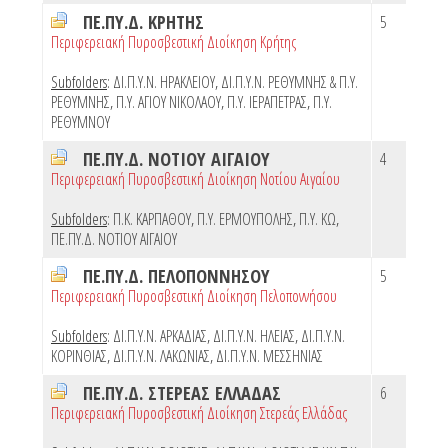
ΠΕ.ΠΥ.Δ. ΚΡΗΤΗΣ
5
Περιφερειακή Πυροσβεστική Διοίκηση Κρήτης
Subfolders
:
ΔΙ.Π.Υ.Ν. ΗΡΑΚΛΕΙΟΥ
,
ΔΙ.Π.Υ.Ν. ΡΕΘΥΜΝΗΣ & Π.Υ.
ΡΕΘΥΜΝΗΣ
,
Π.Υ. ΑΓΙΟΥ ΝΙΚΟΛΑΟΥ
,
Π.Υ. ΙΕΡΑΠΕΤΡΑΣ
,
Π.Υ.
ΡΕΘΥΜΝΟΥ
ΠΕ.ΠΥ.Δ. ΝΟΤΙΟΥ ΑΙΓΑΙΟΥ
4
Περιφερειακή Πυροσβεστική Διοίκηση Νοτίου Αιγαίου
Subfolders
:
Π.Κ. ΚΑΡΠΑΘΟΥ
,
Π.Υ. ΕΡΜΟΥΠΟΛΗΣ
,
Π.Υ. ΚΩ
,
ΠΕ.ΠΥ.Δ. ΝΟΤΙΟΥ ΑΙΓΑΙΟΥ
ΠΕ.ΠΥ.Δ. ΠΕΛΟΠΟΝΝΗΣΟΥ
5
Περιφερειακή Πυροσβεστική Διοίκηση Πελοποννήσου
Subfolders
:
ΔΙ.Π.Υ.Ν. ΑΡΚΑΔΙΑΣ
,
ΔΙ.Π.Υ.Ν. ΗΛΕΙΑΣ
,
ΔΙ.Π.Υ.Ν.
ΚΟΡΙΝΘΙΑΣ
,
ΔΙ.Π.Υ.Ν. ΛΑΚΩΝΙΑΣ
,
ΔΙ.Π.Υ.Ν. ΜΕΣΣΗΝΙΑΣ
ΠΕ.ΠΥ.Δ. ΣΤΕΡΕΑΣ ΕΛΛΑΔΑΣ
6
Περιφερειακή Πυροσβεστική Διοίκηση Στερεάς Ελλάδας