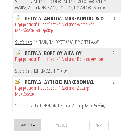
Subfolders
:
ΔΙ.Π.Υ.Ν. ΒΟΙΩΤΙΑΣ
,
ΔΙ.Π.Υ.Ν. ΦΘΙΩΤΙΔΑΣ ΚΑΙ Π.Υ.
ΛΑΜΙΑΣ
,
ΔΙ.Π.Υ.Ν. ΦΩΚΙΔΑΣ
,
Π.Υ. ΙΤΕΑΣ
,
Π.Υ. ΛΑΜΙΑΣ
,
More »
ΠΕ.ΠΥ.Δ. ΑΝΑΤΟΛ. ΜΑΚΕΔΟΝΙΑΣ & ΘΡΑΚΗΣ
3
Περιφερειακή Πυροσβεστική Διοίκηση Ανατολικής
Μακεδονίας και Θράκης
Subfolders
:
4η ΕΜΑΚ
,
Π.Υ. ΟΡΕΣΤΙΑΔΑΣ
,
Π.Υ.ΟΡΕΣΤΙΑΔΑΣ
ΠΕ.ΠΥ.Δ. ΒΟΡΕΙΟΥ ΑΙΓΑΙΟΥ
2
Περιφερειακή Πυροσβεστική Διοίκηση Βορείου Αιγαίου
Subfolders
:
12Η ΕΜΟΔΕ
,
Π.Υ. ΧΙΟΥ
ΠΕ.ΠΥ.Δ. ΔΥΤΙΚΗΣ ΜΑΚΕΔΟΝΙΑΣ
2
Περιφερειακή Πυροσβεστική Διοίκηση Δυτικής
Μακεδονίας
Subfolders
:
Π.Υ. ΓΡΕΒΕΝΩΝ
,
ΠΕ.ΠΥ.Δ. Δυτικής Μακεδονίας
Previous
Next
Page 1 of 1