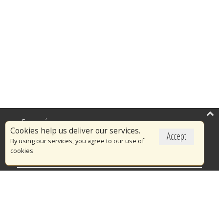
Επικαιρότητα
Cookies help us deliver our services.
Accept
Το Πυροσβεστικό Σώμα
By using our services, you agree to our use of
cookies
Πυρασφάλεια
Τράπεζα Ιδεών
Εθελοντισμός
Ανοιχτά Δεδομένα