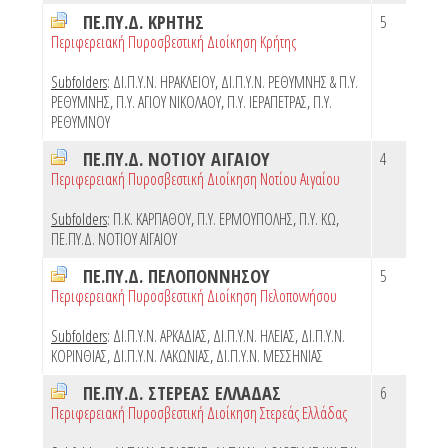
ΠΕ.ΠΥ.Δ. ΚΡΗΤΗΣ
5
Περιφερειακή Πυροσβεστική Διοίκηση Κρήτης
Subfolders
:
ΔΙ.Π.Υ.Ν. ΗΡΑΚΛΕΙΟΥ
,
ΔΙ.Π.Υ.Ν. ΡΕΘΥΜΝΗΣ & Π.Υ.
ΡΕΘΥΜΝΗΣ
,
Π.Υ. ΑΓΙΟΥ ΝΙΚΟΛΑΟΥ
,
Π.Υ. ΙΕΡΑΠΕΤΡΑΣ
,
Π.Υ.
ΡΕΘΥΜΝΟΥ
ΠΕ.ΠΥ.Δ. ΝΟΤΙΟΥ ΑΙΓΑΙΟΥ
4
Περιφερειακή Πυροσβεστική Διοίκηση Νοτίου Αιγαίου
Subfolders
:
Π.Κ. ΚΑΡΠΑΘΟΥ
,
Π.Υ. ΕΡΜΟΥΠΟΛΗΣ
,
Π.Υ. ΚΩ
,
ΠΕ.ΠΥ.Δ. ΝΟΤΙΟΥ ΑΙΓΑΙΟΥ
ΠΕ.ΠΥ.Δ. ΠΕΛΟΠΟΝΝΗΣΟΥ
5
Περιφερειακή Πυροσβεστική Διοίκηση Πελοποννήσου
Subfolders
:
ΔΙ.Π.Υ.Ν. ΑΡΚΑΔΙΑΣ
,
ΔΙ.Π.Υ.Ν. ΗΛΕΙΑΣ
,
ΔΙ.Π.Υ.Ν.
ΚΟΡΙΝΘΙΑΣ
,
ΔΙ.Π.Υ.Ν. ΛΑΚΩΝΙΑΣ
,
ΔΙ.Π.Υ.Ν. ΜΕΣΣΗΝΙΑΣ
ΠΕ.ΠΥ.Δ. ΣΤΕΡΕΑΣ ΕΛΛΑΔΑΣ
6
Περιφερειακή Πυροσβεστική Διοίκηση Στερεάς Ελλάδας