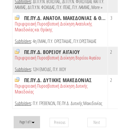
Subfolders
:
ΔΙ.Π.Υ.Ν. ΒΟΙΩΤΙΑΣ
,
ΔΙ.Π.Υ.Ν. ΦΘΙΩΤΙΔΑΣ ΚΑΙ Π.Υ.
ΛΑΜΙΑΣ
,
ΔΙ.Π.Υ.Ν. ΦΩΚΙΔΑΣ
,
Π.Υ. ΙΤΕΑΣ
,
Π.Υ. ΛΑΜΙΑΣ
,
More »
ΠΕ.ΠΥ.Δ. ΑΝΑΤΟΛ. ΜΑΚΕΔΟΝΙΑΣ & ΘΡΑΚΗΣ
3
Περιφερειακή Πυροσβεστική Διοίκηση Ανατολικής
Μακεδονίας και Θράκης
Subfolders
:
4η ΕΜΑΚ
,
Π.Υ. ΟΡΕΣΤΙΑΔΑΣ
,
Π.Υ.ΟΡΕΣΤΙΑΔΑΣ
ΠΕ.ΠΥ.Δ. ΒΟΡΕΙΟΥ ΑΙΓΑΙΟΥ
2
Περιφερειακή Πυροσβεστική Διοίκηση Βορείου Αιγαίου
Subfolders
:
12Η ΕΜΟΔΕ
,
Π.Υ. ΧΙΟΥ
ΠΕ.ΠΥ.Δ. ΔΥΤΙΚΗΣ ΜΑΚΕΔΟΝΙΑΣ
2
Περιφερειακή Πυροσβεστική Διοίκηση Δυτικής
Μακεδονίας
Subfolders
:
Π.Υ. ΓΡΕΒΕΝΩΝ
,
ΠΕ.ΠΥ.Δ. Δυτικής Μακεδονίας
Previous
Next
Page 1 of 1