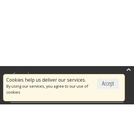
Επικαιρότητα
Cookies help us deliver our services.
Accept
Το Πυροσβεστικό Σώμα
By using our services, you agree to our use of
cookies
Πυρασφάλεια
Τράπεζα Ιδεών
Εθελοντισμός
Ανοιχτά Δεδομένα