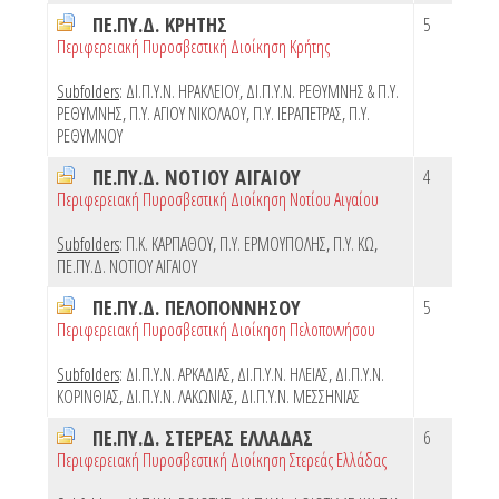
ΠΕ.ΠΥ.Δ. ΚΡΗΤΗΣ
5
Περιφερειακή Πυροσβεστική Διοίκηση Κρήτης
Subfolders
:
ΔΙ.Π.Υ.Ν. ΗΡΑΚΛΕΙΟΥ
,
ΔΙ.Π.Υ.Ν. ΡΕΘΥΜΝΗΣ & Π.Υ.
ΡΕΘΥΜΝΗΣ
,
Π.Υ. ΑΓΙΟΥ ΝΙΚΟΛΑΟΥ
,
Π.Υ. ΙΕΡΑΠΕΤΡΑΣ
,
Π.Υ.
ΡΕΘΥΜΝΟΥ
ΠΕ.ΠΥ.Δ. ΝΟΤΙΟΥ ΑΙΓΑΙΟΥ
4
Περιφερειακή Πυροσβεστική Διοίκηση Νοτίου Αιγαίου
Subfolders
:
Π.Κ. ΚΑΡΠΑΘΟΥ
,
Π.Υ. ΕΡΜΟΥΠΟΛΗΣ
,
Π.Υ. ΚΩ
,
ΠΕ.ΠΥ.Δ. ΝΟΤΙΟΥ ΑΙΓΑΙΟΥ
ΠΕ.ΠΥ.Δ. ΠΕΛΟΠΟΝΝΗΣΟΥ
5
Περιφερειακή Πυροσβεστική Διοίκηση Πελοποννήσου
Subfolders
:
ΔΙ.Π.Υ.Ν. ΑΡΚΑΔΙΑΣ
,
ΔΙ.Π.Υ.Ν. ΗΛΕΙΑΣ
,
ΔΙ.Π.Υ.Ν.
ΚΟΡΙΝΘΙΑΣ
,
ΔΙ.Π.Υ.Ν. ΛΑΚΩΝΙΑΣ
,
ΔΙ.Π.Υ.Ν. ΜΕΣΣΗΝΙΑΣ
ΠΕ.ΠΥ.Δ. ΣΤΕΡΕΑΣ ΕΛΛΑΔΑΣ
6
Περιφερειακή Πυροσβεστική Διοίκηση Στερεάς Ελλάδας