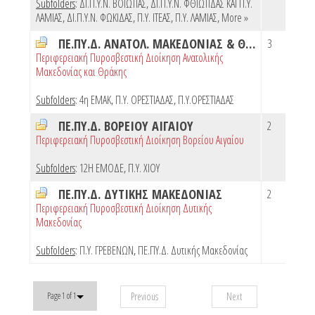
Subfolders
:
ΔΙ.Π.Υ.Ν. ΒΟΙΩΤΙΑΣ
,
ΔΙ.Π.Υ.Ν. ΦΘΙΩΤΙΔΑΣ ΚΑΙ Π.Υ.
ΛΑΜΙΑΣ
,
ΔΙ.Π.Υ.Ν. ΦΩΚΙΔΑΣ
,
Π.Υ. ΙΤΕΑΣ
,
Π.Υ. ΛΑΜΙΑΣ
,
More »
ΠΕ.ΠΥ.Δ. ΑΝΑΤΟΛ. ΜΑΚΕΔΟΝΙΑΣ & ΘΡΑΚΗΣ
3
Περιφερειακή Πυροσβεστική Διοίκηση Ανατολικής
Μακεδονίας και Θράκης
Subfolders
:
4η ΕΜΑΚ
,
Π.Υ. ΟΡΕΣΤΙΑΔΑΣ
,
Π.Υ.ΟΡΕΣΤΙΑΔΑΣ
ΠΕ.ΠΥ.Δ. ΒΟΡΕΙΟΥ ΑΙΓΑΙΟΥ
2
Περιφερειακή Πυροσβεστική Διοίκηση Βορείου Αιγαίου
Subfolders
:
12Η ΕΜΟΔΕ
,
Π.Υ. ΧΙΟΥ
ΠΕ.ΠΥ.Δ. ΔΥΤΙΚΗΣ ΜΑΚΕΔΟΝΙΑΣ
2
Περιφερειακή Πυροσβεστική Διοίκηση Δυτικής
Μακεδονίας
Subfolders
:
Π.Υ. ΓΡΕΒΕΝΩΝ
,
ΠΕ.ΠΥ.Δ. Δυτικής Μακεδονίας
Previous
Next
Page 1 of 1