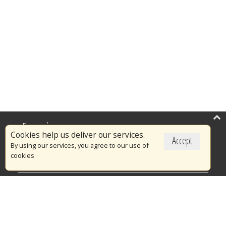
Επικαιρότητα
Cookies help us deliver our services.
Accept
Το Πυροσβεστικό Σώμα
By using our services, you agree to our use of
cookies
Πυρασφάλεια
Τράπεζα Ιδεών
Εθελοντισμός
Ανοιχτά Δεδομένα