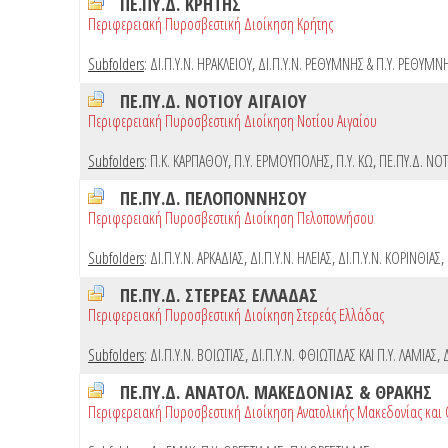
ΠΕ.ΠΥ.Δ. ΚΡΗΤΗΣ
Περιφερειακή Πυροσβεστική Διοίκηση Κρήτης
Subfolders
:
ΔΙ.Π.Υ.Ν. ΗΡΑΚΛΕΙΟΥ
,
ΔΙ.Π.Υ.Ν. ΡΕΘΥΜΝΗΣ & Π.Υ. ΡΕΘΥΜΝ
ΠΕ.ΠΥ.Δ. ΝΟΤΙΟΥ ΑΙΓΑΙΟΥ
Περιφερειακή Πυροσβεστική Διοίκηση Νοτίου Αιγαίου
Subfolders
:
Π.Κ. ΚΑΡΠΑΘΟΥ
,
Π.Υ. ΕΡΜΟΥΠΟΛΗΣ
,
Π.Υ. ΚΩ
,
ΠΕ.ΠΥ.Δ. ΝΟΤ
ΠΕ.ΠΥ.Δ. ΠΕΛΟΠΟΝΝΗΣΟΥ
Περιφερειακή Πυροσβεστική Διοίκηση Πελοποννήσου
Subfolders
:
ΔΙ.Π.Υ.Ν. ΑΡΚΑΔΙΑΣ
,
ΔΙ.Π.Υ.Ν. ΗΛΕΙΑΣ
,
ΔΙ.Π.Υ.Ν. ΚΟΡΙΝΘΙΑΣ
,
ΠΕ.ΠΥ.Δ. ΣΤΕΡΕΑΣ ΕΛΛΑΔΑΣ
Περιφερειακή Πυροσβεστική Διοίκηση Στερεάς Ελλάδας
Subfolders
:
ΔΙ.Π.Υ.Ν. ΒΟΙΩΤΙΑΣ
,
ΔΙ.Π.Υ.Ν. ΦΘΙΩΤΙΔΑΣ ΚΑΙ Π.Υ. ΛΑΜΙΑΣ
,
ΠΕ.ΠΥ.Δ. ΑΝΑΤΟΛ. ΜΑΚΕΔΟΝΙΑΣ & ΘΡΑΚΗΣ
Περιφερειακή Πυροσβεστική Διοίκηση Ανατολικής Μακεδονίας και