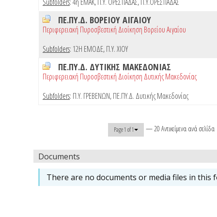
Subfolders
:
4η ΕΜΑΚ
,
Π.Υ. ΟΡΕΣΤΙΑΔΑΣ
,
Π.Υ.ΟΡΕΣΤΙΑΔΑΣ
ΠΕ.ΠΥ.Δ. ΒΟΡΕΙΟΥ ΑΙΓΑΙΟΥ
Περιφερειακή Πυροσβεστική Διοίκηση Βορείου Αιγαίου
Subfolders
:
12Η ΕΜΟΔΕ
,
Π.Υ. ΧΙΟΥ
ΠΕ.ΠΥ.Δ. ΔΥΤΙΚΗΣ ΜΑΚΕΔΟΝΙΑΣ
Περιφερειακή Πυροσβεστική Διοίκηση Δυτικής Μακεδονίας
Subfolders
:
Π.Υ. ΓΡΕΒΕΝΩΝ
,
ΠΕ.ΠΥ.Δ. Δυτικής Μακεδονίας
— 20 Αντικείμενα ανά σελίδα
Page 1 of 1
Documents
There are no documents or media files in this f