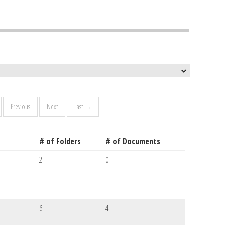
Previous
Next
Last →
# of Folders
# of Documents
2
0
6
4