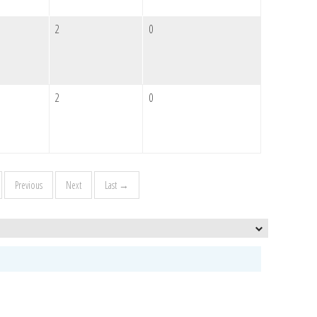
2
0
2
0
Previous
Next
Last →