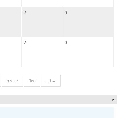
2
0
2
0
Previous
Next
Last →