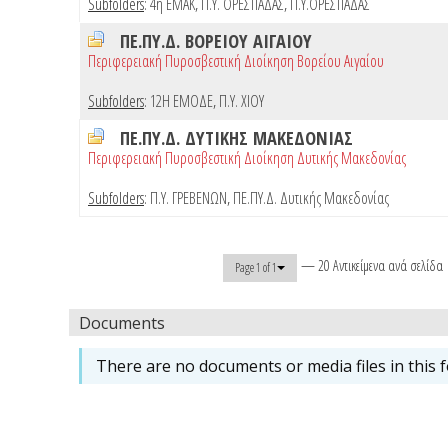
Subfolders
:
4η ΕΜΑΚ
,
Π.Υ. ΟΡΕΣΤΙΑΔΑΣ
,
Π.Υ.ΟΡΕΣΤΙΑΔΑΣ
ΠΕ.ΠΥ.Δ. ΒΟΡΕΙΟΥ ΑΙΓΑΙΟΥ
Περιφερειακή Πυροσβεστική Διοίκηση Βορείου Αιγαίου
Subfolders
:
12Η ΕΜΟΔΕ
,
Π.Υ. ΧΙΟΥ
ΠΕ.ΠΥ.Δ. ΔΥΤΙΚΗΣ ΜΑΚΕΔΟΝΙΑΣ
Περιφερειακή Πυροσβεστική Διοίκηση Δυτικής Μακεδονίας
Subfolders
:
Π.Υ. ΓΡΕΒΕΝΩΝ
,
ΠΕ.ΠΥ.Δ. Δυτικής Μακεδονίας
— 20 Αντικείμενα ανά σελίδα
Page 1 of 1
Documents
There are no documents or media files in this f