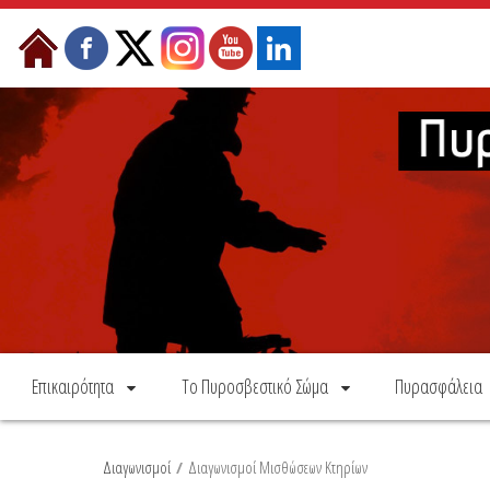
Skip to Content
Επικαιρότητα
Το Πυροσβεστικό Σώμα
Πυρασφάλεια
Διαγωνισμοί
/
Διαγωνισμοί Μισθώσεων Κτηρίων