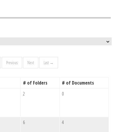
Previous
Next
Last →
# of Folders
# of Documents
2
0
6
4