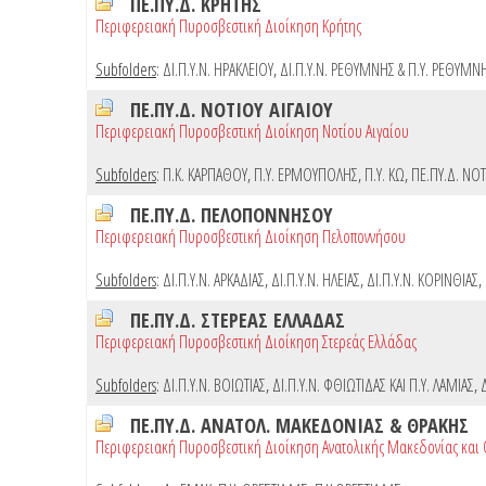
ΠΕ.ΠΥ.Δ. ΚΡΗΤΗΣ
Περιφερειακή Πυροσβεστική Διοίκηση Κρήτης
Subfolders
:
ΔΙ.Π.Υ.Ν. ΗΡΑΚΛΕΙΟΥ
,
ΔΙ.Π.Υ.Ν. ΡΕΘΥΜΝΗΣ & Π.Υ. ΡΕΘΥΜΝ
ΠΕ.ΠΥ.Δ. ΝΟΤΙΟΥ ΑΙΓΑΙΟΥ
Περιφερειακή Πυροσβεστική Διοίκηση Νοτίου Αιγαίου
Subfolders
:
Π.Κ. ΚΑΡΠΑΘΟΥ
,
Π.Υ. ΕΡΜΟΥΠΟΛΗΣ
,
Π.Υ. ΚΩ
,
ΠΕ.ΠΥ.Δ. ΝΟΤ
ΠΕ.ΠΥ.Δ. ΠΕΛΟΠΟΝΝΗΣΟΥ
Περιφερειακή Πυροσβεστική Διοίκηση Πελοποννήσου
Subfolders
:
ΔΙ.Π.Υ.Ν. ΑΡΚΑΔΙΑΣ
,
ΔΙ.Π.Υ.Ν. ΗΛΕΙΑΣ
,
ΔΙ.Π.Υ.Ν. ΚΟΡΙΝΘΙΑΣ
,
ΠΕ.ΠΥ.Δ. ΣΤΕΡΕΑΣ ΕΛΛΑΔΑΣ
Περιφερειακή Πυροσβεστική Διοίκηση Στερεάς Ελλάδας
Subfolders
:
ΔΙ.Π.Υ.Ν. ΒΟΙΩΤΙΑΣ
,
ΔΙ.Π.Υ.Ν. ΦΘΙΩΤΙΔΑΣ ΚΑΙ Π.Υ. ΛΑΜΙΑΣ
,
ΠΕ.ΠΥ.Δ. ΑΝΑΤΟΛ. ΜΑΚΕΔΟΝΙΑΣ & ΘΡΑΚΗΣ
Περιφερειακή Πυροσβεστική Διοίκηση Ανατολικής Μακεδονίας και