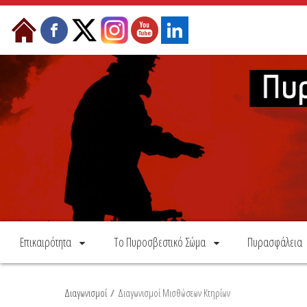
Skip to Content
Επικαιρότητα
Το Πυροσβεστικό Σώμα
Πυρασφάλεια
Διαγωνισμοί
/
Διαγωνισμοί Μισθώσεων Κτηρίων