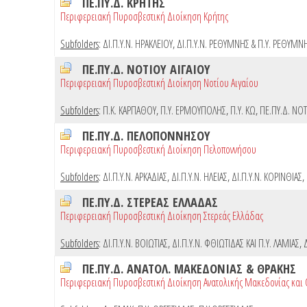
ΠΕ.ΠΥ.Δ. ΚΡΗΤΗΣ
Περιφερειακή Πυροσβεστική Διοίκηση Κρήτης
Subfolders
:
ΔΙ.Π.Υ.Ν. ΗΡΑΚΛΕΙΟΥ
,
ΔΙ.Π.Υ.Ν. ΡΕΘΥΜΝΗΣ & Π.Υ. ΡΕΘΥΜΝ
ΠΕ.ΠΥ.Δ. ΝΟΤΙΟΥ ΑΙΓΑΙΟΥ
Περιφερειακή Πυροσβεστική Διοίκηση Νοτίου Αιγαίου
Subfolders
:
Π.Κ. ΚΑΡΠΑΘΟΥ
,
Π.Υ. ΕΡΜΟΥΠΟΛΗΣ
,
Π.Υ. ΚΩ
,
ΠΕ.ΠΥ.Δ. ΝΟΤ
ΠΕ.ΠΥ.Δ. ΠΕΛΟΠΟΝΝΗΣΟΥ
Περιφερειακή Πυροσβεστική Διοίκηση Πελοποννήσου
Subfolders
:
ΔΙ.Π.Υ.Ν. ΑΡΚΑΔΙΑΣ
,
ΔΙ.Π.Υ.Ν. ΗΛΕΙΑΣ
,
ΔΙ.Π.Υ.Ν. ΚΟΡΙΝΘΙΑΣ
,
ΠΕ.ΠΥ.Δ. ΣΤΕΡΕΑΣ ΕΛΛΑΔΑΣ
Περιφερειακή Πυροσβεστική Διοίκηση Στερεάς Ελλάδας
Subfolders
:
ΔΙ.Π.Υ.Ν. ΒΟΙΩΤΙΑΣ
,
ΔΙ.Π.Υ.Ν. ΦΘΙΩΤΙΔΑΣ ΚΑΙ Π.Υ. ΛΑΜΙΑΣ
,
ΠΕ.ΠΥ.Δ. ΑΝΑΤΟΛ. ΜΑΚΕΔΟΝΙΑΣ & ΘΡΑΚΗΣ
Περιφερειακή Πυροσβεστική Διοίκηση Ανατολικής Μακεδονίας και