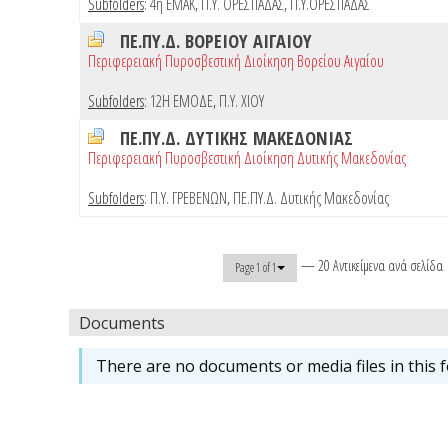
Subfolders
:
4η ΕΜΑΚ
,
Π.Υ. ΟΡΕΣΤΙΑΔΑΣ
,
Π.Υ.ΟΡΕΣΤΙΑΔΑΣ
ΠΕ.ΠΥ.Δ. ΒΟΡΕΙΟΥ ΑΙΓΑΙΟΥ
Περιφερειακή Πυροσβεστική Διοίκηση Βορείου Αιγαίου
Subfolders
:
12Η ΕΜΟΔΕ
,
Π.Υ. ΧΙΟΥ
ΠΕ.ΠΥ.Δ. ΔΥΤΙΚΗΣ ΜΑΚΕΔΟΝΙΑΣ
Περιφερειακή Πυροσβεστική Διοίκηση Δυτικής Μακεδονίας
Subfolders
:
Π.Υ. ΓΡΕΒΕΝΩΝ
,
ΠΕ.ΠΥ.Δ. Δυτικής Μακεδονίας
— 20 Αντικείμενα ανά σελίδα
Page 1 of 1
Documents
There are no documents or media files in this f