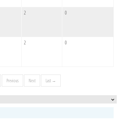
2
0
2
0
Previous
Next
Last →