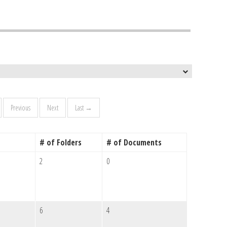
Previous
Next
Last →
# of Folders
# of Documents
2
0
6
4