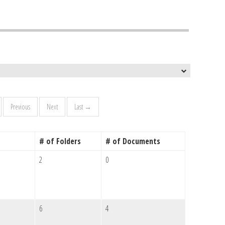
Previous
Next
Last →
# of Folders
# of Documents
2
0
6
4