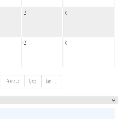
2
0
2
0
Previous
Next
Last →