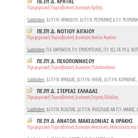
ΠΕ.ΠΥ.Δ. ΚΡΗΤΗΣ
Περιφερειακή Πυροσβεστική Διοίκηση Κρήτης
Subfolders
:
ΔΙ.Π.Υ.Ν. ΗΡΑΚΛΕΙΟΥ
,
ΔΙ.Π.Υ.Ν. ΡΕΘΥΜΝΗΣ & Π.Υ. ΡΕΘΥΜΝ
ΠΕ.ΠΥ.Δ. ΝΟΤΙΟΥ ΑΙΓΑΙΟΥ
Περιφερειακή Πυροσβεστική Διοίκηση Νοτίου Αιγαίου
Subfolders
:
Π.Κ. ΚΑΡΠΑΘΟΥ
,
Π.Υ. ΕΡΜΟΥΠΟΛΗΣ
,
Π.Υ. ΚΩ
,
ΠΕ.ΠΥ.Δ. ΝΟΤ
ΠΕ.ΠΥ.Δ. ΠΕΛΟΠΟΝΝΗΣΟΥ
Περιφερειακή Πυροσβεστική Διοίκηση Πελοποννήσου
Subfolders
:
ΔΙ.Π.Υ.Ν. ΑΡΚΑΔΙΑΣ
,
ΔΙ.Π.Υ.Ν. ΗΛΕΙΑΣ
,
ΔΙ.Π.Υ.Ν. ΚΟΡΙΝΘΙΑΣ
,
ΠΕ.ΠΥ.Δ. ΣΤΕΡΕΑΣ ΕΛΛΑΔΑΣ
Περιφερειακή Πυροσβεστική Διοίκηση Στερεάς Ελλάδας
Subfolders
:
ΔΙ.Π.Υ.Ν. ΒΟΙΩΤΙΑΣ
,
ΔΙ.Π.Υ.Ν. ΦΘΙΩΤΙΔΑΣ ΚΑΙ Π.Υ. ΛΑΜΙΑΣ
,
ΠΕ.ΠΥ.Δ. ΑΝΑΤΟΛ. ΜΑΚΕΔΟΝΙΑΣ & ΘΡΑΚΗΣ
Περιφερειακή Πυροσβεστική Διοίκηση Ανατολικής Μακεδονίας και