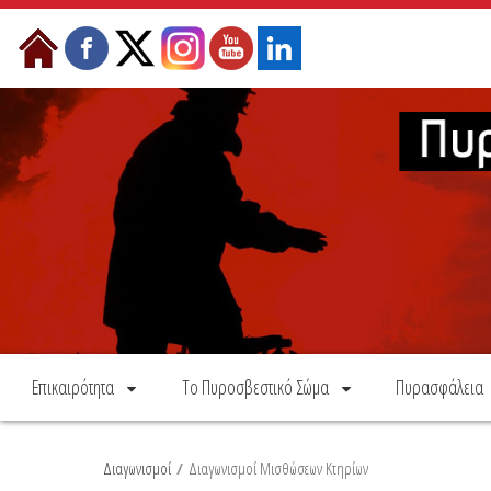
Skip to Content
Επικαιρότητα
Το Πυροσβεστικό Σώμα
Πυρασφάλεια
Διαγωνισμοί
/
Διαγωνισμοί Μισθώσεων Κτηρίων