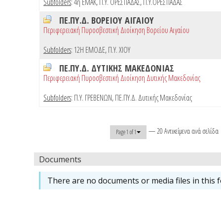
Subfolders
:
4η ΕΜΑΚ
,
Π.Υ. ΟΡΕΣΤΙΑΔΑΣ
,
Π.Υ.ΟΡΕΣΤΙΑΔΑΣ
ΠΕ.ΠΥ.Δ. ΒΟΡΕΙΟΥ ΑΙΓΑΙΟΥ
Περιφερειακή Πυροσβεστική Διοίκηση Βορείου Αιγαίου
Subfolders
:
12Η ΕΜΟΔΕ
,
Π.Υ. ΧΙΟΥ
ΠΕ.ΠΥ.Δ. ΔΥΤΙΚΗΣ ΜΑΚΕΔΟΝΙΑΣ
Περιφερειακή Πυροσβεστική Διοίκηση Δυτικής Μακεδονίας
Subfolders
:
Π.Υ. ΓΡΕΒΕΝΩΝ
,
ΠΕ.ΠΥ.Δ. Δυτικής Μακεδονίας
— 20 Αντικείμενα ανά σελίδα
Page 1 of 1
Documents
There are no documents or media files in this f