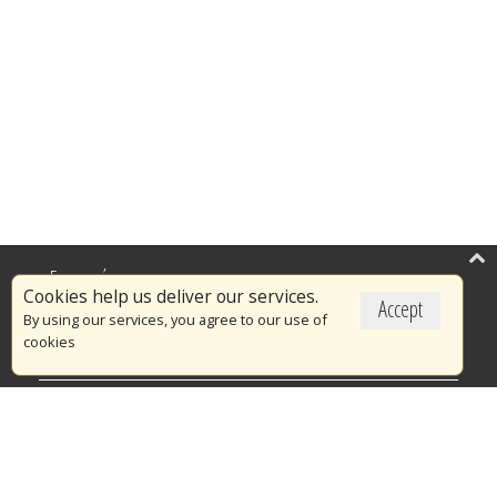
Επικαιρότητα
Cookies help us deliver our services.
Accept
Το Πυροσβεστικό Σώμα
By using our services, you agree to our use of
cookies
Πυρασφάλεια
Τράπεζα Ιδεών
Εθελοντισμός
Ανοιχτά Δεδομένα