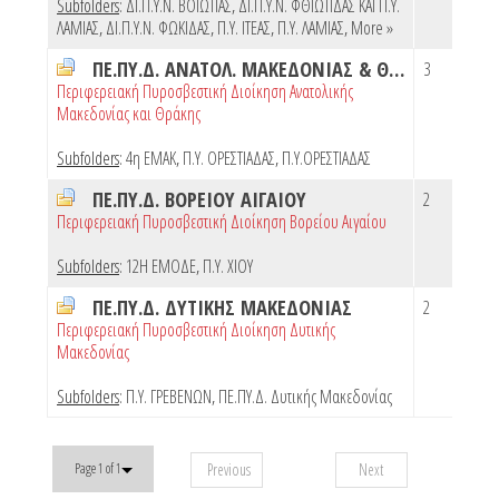
Subfolders
:
ΔΙ.Π.Υ.Ν. ΒΟΙΩΤΙΑΣ
,
ΔΙ.Π.Υ.Ν. ΦΘΙΩΤΙΔΑΣ ΚΑΙ Π.Υ.
ΛΑΜΙΑΣ
,
ΔΙ.Π.Υ.Ν. ΦΩΚΙΔΑΣ
,
Π.Υ. ΙΤΕΑΣ
,
Π.Υ. ΛΑΜΙΑΣ
,
More »
ΠΕ.ΠΥ.Δ. ΑΝΑΤΟΛ. ΜΑΚΕΔΟΝΙΑΣ & ΘΡΑΚΗΣ
3
Περιφερειακή Πυροσβεστική Διοίκηση Ανατολικής
Μακεδονίας και Θράκης
Subfolders
:
4η ΕΜΑΚ
,
Π.Υ. ΟΡΕΣΤΙΑΔΑΣ
,
Π.Υ.ΟΡΕΣΤΙΑΔΑΣ
ΠΕ.ΠΥ.Δ. ΒΟΡΕΙΟΥ ΑΙΓΑΙΟΥ
2
Περιφερειακή Πυροσβεστική Διοίκηση Βορείου Αιγαίου
Subfolders
:
12Η ΕΜΟΔΕ
,
Π.Υ. ΧΙΟΥ
ΠΕ.ΠΥ.Δ. ΔΥΤΙΚΗΣ ΜΑΚΕΔΟΝΙΑΣ
2
Περιφερειακή Πυροσβεστική Διοίκηση Δυτικής
Μακεδονίας
Subfolders
:
Π.Υ. ΓΡΕΒΕΝΩΝ
,
ΠΕ.ΠΥ.Δ. Δυτικής Μακεδονίας
Previous
Next
Page 1 of 1