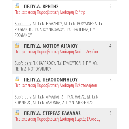
ΠΕ.ΠΥ.Δ. ΚΡΗΤΗΣ
5
Περιφερειακή Πυροσβεστική Διοίκηση Κρήτης
Subfolders
:
ΔΙ.Π.Υ.Ν. ΗΡΑΚΛΕΙΟΥ
,
ΔΙ.Π.Υ.Ν. ΡΕΘΥΜΝΗΣ & Π.Υ.
ΡΕΘΥΜΝΗΣ
,
Π.Υ. ΑΓΙΟΥ ΝΙΚΟΛΑΟΥ
,
Π.Υ. ΙΕΡΑΠΕΤΡΑΣ
,
Π.Υ.
ΡΕΘΥΜΝΟΥ
ΠΕ.ΠΥ.Δ. ΝΟΤΙΟΥ ΑΙΓΑΙΟΥ
4
Περιφερειακή Πυροσβεστική Διοίκηση Νοτίου Αιγαίου
Subfolders
:
Π.Κ. ΚΑΡΠΑΘΟΥ
,
Π.Υ. ΕΡΜΟΥΠΟΛΗΣ
,
Π.Υ. ΚΩ
,
ΠΕ.ΠΥ.Δ. ΝΟΤΙΟΥ ΑΙΓΑΙΟΥ
ΠΕ.ΠΥ.Δ. ΠΕΛΟΠΟΝΝΗΣΟΥ
5
Περιφερειακή Πυροσβεστική Διοίκηση Πελοποννήσου
Subfolders
:
ΔΙ.Π.Υ.Ν. ΑΡΚΑΔΙΑΣ
,
ΔΙ.Π.Υ.Ν. ΗΛΕΙΑΣ
,
ΔΙ.Π.Υ.Ν.
ΚΟΡΙΝΘΙΑΣ
,
ΔΙ.Π.Υ.Ν. ΛΑΚΩΝΙΑΣ
,
ΔΙ.Π.Υ.Ν. ΜΕΣΣΗΝΙΑΣ
ΠΕ.ΠΥ.Δ. ΣΤΕΡΕΑΣ ΕΛΛΑΔΑΣ
6
Περιφερειακή Πυροσβεστική Διοίκηση Στερεάς Ελλάδας