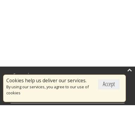
Επικαιρότητα
Cookies help us deliver our services.
Accept
Το Πυροσβεστικό Σώμα
By using our services, you agree to our use of
cookies
Πυρασφάλεια
Τράπεζα Ιδεών
Εθελοντισμός
Ανοιχτά Δεδομένα