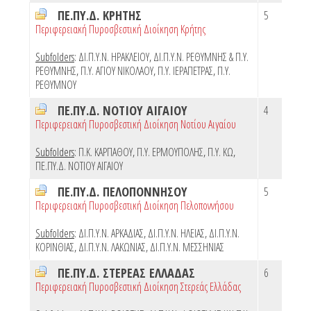
ΠΕ.ΠΥ.Δ. ΚΡΗΤΗΣ
5
Περιφερειακή Πυροσβεστική Διοίκηση Κρήτης
Subfolders
:
ΔΙ.Π.Υ.Ν. ΗΡΑΚΛΕΙΟΥ
,
ΔΙ.Π.Υ.Ν. ΡΕΘΥΜΝΗΣ & Π.Υ.
ΡΕΘΥΜΝΗΣ
,
Π.Υ. ΑΓΙΟΥ ΝΙΚΟΛΑΟΥ
,
Π.Υ. ΙΕΡΑΠΕΤΡΑΣ
,
Π.Υ.
ΡΕΘΥΜΝΟΥ
ΠΕ.ΠΥ.Δ. ΝΟΤΙΟΥ ΑΙΓΑΙΟΥ
4
Περιφερειακή Πυροσβεστική Διοίκηση Νοτίου Αιγαίου
Subfolders
:
Π.Κ. ΚΑΡΠΑΘΟΥ
,
Π.Υ. ΕΡΜΟΥΠΟΛΗΣ
,
Π.Υ. ΚΩ
,
ΠΕ.ΠΥ.Δ. ΝΟΤΙΟΥ ΑΙΓΑΙΟΥ
ΠΕ.ΠΥ.Δ. ΠΕΛΟΠΟΝΝΗΣΟΥ
5
Περιφερειακή Πυροσβεστική Διοίκηση Πελοποννήσου
Subfolders
:
ΔΙ.Π.Υ.Ν. ΑΡΚΑΔΙΑΣ
,
ΔΙ.Π.Υ.Ν. ΗΛΕΙΑΣ
,
ΔΙ.Π.Υ.Ν.
ΚΟΡΙΝΘΙΑΣ
,
ΔΙ.Π.Υ.Ν. ΛΑΚΩΝΙΑΣ
,
ΔΙ.Π.Υ.Ν. ΜΕΣΣΗΝΙΑΣ
ΠΕ.ΠΥ.Δ. ΣΤΕΡΕΑΣ ΕΛΛΑΔΑΣ
6
Περιφερειακή Πυροσβεστική Διοίκηση Στερεάς Ελλάδας