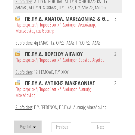
Subfolders
:
ΔΙ.Π.Υ.Ν. ΒΟΙΩΤΙΑΣ
,
ΔΙ.Π.Υ.Ν. ΦΘΙΩΤΙΔΑΣ ΚΑΙ Π.Υ.
ΛΑΜΙΑΣ
,
ΔΙ.Π.Υ.Ν. ΦΩΚΙΔΑΣ
,
Π.Υ. ΙΤΕΑΣ
,
Π.Υ. ΛΑΜΙΑΣ
,
More »
ΠΕ.ΠΥ.Δ. ΑΝΑΤΟΛ. ΜΑΚΕΔΟΝΙΑΣ & ΘΡΑΚΗΣ
3
Περιφερειακή Πυροσβεστική Διοίκηση Ανατολικής
Μακεδονίας και Θράκης
Subfolders
:
4η ΕΜΑΚ
,
Π.Υ. ΟΡΕΣΤΙΑΔΑΣ
,
Π.Υ.ΟΡΕΣΤΙΑΔΑΣ
ΠΕ.ΠΥ.Δ. ΒΟΡΕΙΟΥ ΑΙΓΑΙΟΥ
2
Περιφερειακή Πυροσβεστική Διοίκηση Βορείου Αιγαίου
Subfolders
:
12Η ΕΜΟΔΕ
,
Π.Υ. ΧΙΟΥ
ΠΕ.ΠΥ.Δ. ΔΥΤΙΚΗΣ ΜΑΚΕΔΟΝΙΑΣ
2
Περιφερειακή Πυροσβεστική Διοίκηση Δυτικής
Μακεδονίας
Subfolders
:
Π.Υ. ΓΡΕΒΕΝΩΝ
,
ΠΕ.ΠΥ.Δ. Δυτικής Μακεδονίας
Previous
Next
Page 1 of 1