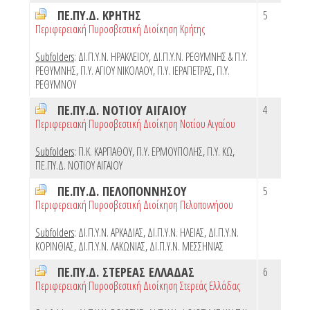
ΠΕ.ΠΥ.Δ. ΚΡΗΤΗΣ
5
Περιφερειακή Πυροσβεστική Διοίκηση Κρήτης
Subfolders
:
ΔΙ.Π.Υ.Ν. ΗΡΑΚΛΕΙΟΥ
,
ΔΙ.Π.Υ.Ν. ΡΕΘΥΜΝΗΣ & Π.Υ.
ΡΕΘΥΜΝΗΣ
,
Π.Υ. ΑΓΙΟΥ ΝΙΚΟΛΑΟΥ
,
Π.Υ. ΙΕΡΑΠΕΤΡΑΣ
,
Π.Υ.
ΡΕΘΥΜΝΟΥ
ΠΕ.ΠΥ.Δ. ΝΟΤΙΟΥ ΑΙΓΑΙΟΥ
4
Περιφερειακή Πυροσβεστική Διοίκηση Νοτίου Αιγαίου
Subfolders
:
Π.Κ. ΚΑΡΠΑΘΟΥ
,
Π.Υ. ΕΡΜΟΥΠΟΛΗΣ
,
Π.Υ. ΚΩ
,
ΠΕ.ΠΥ.Δ. ΝΟΤΙΟΥ ΑΙΓΑΙΟΥ
ΠΕ.ΠΥ.Δ. ΠΕΛΟΠΟΝΝΗΣΟΥ
5
Περιφερειακή Πυροσβεστική Διοίκηση Πελοποννήσου
Subfolders
:
ΔΙ.Π.Υ.Ν. ΑΡΚΑΔΙΑΣ
,
ΔΙ.Π.Υ.Ν. ΗΛΕΙΑΣ
,
ΔΙ.Π.Υ.Ν.
ΚΟΡΙΝΘΙΑΣ
,
ΔΙ.Π.Υ.Ν. ΛΑΚΩΝΙΑΣ
,
ΔΙ.Π.Υ.Ν. ΜΕΣΣΗΝΙΑΣ
ΠΕ.ΠΥ.Δ. ΣΤΕΡΕΑΣ ΕΛΛΑΔΑΣ
6
Περιφερειακή Πυροσβεστική Διοίκηση Στερεάς Ελλάδας