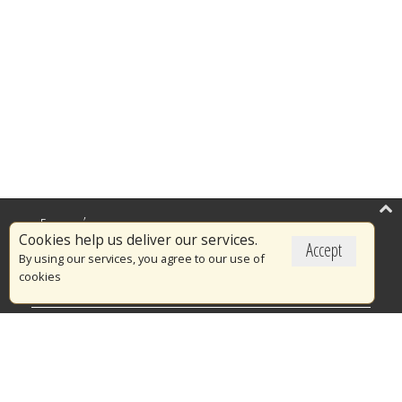
Επικαιρότητα
Cookies help us deliver our services.
Accept
Το Πυροσβεστικό Σώμα
By using our services, you agree to our use of
cookies
Πυρασφάλεια
Τράπεζα Ιδεών
Εθελοντισμός
Ανοιχτά Δεδομένα