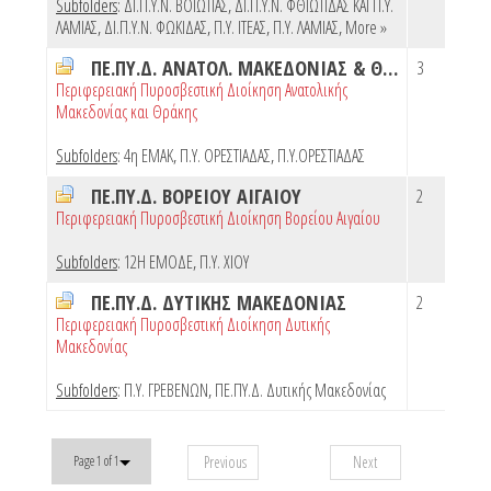
Subfolders
:
ΔΙ.Π.Υ.Ν. ΒΟΙΩΤΙΑΣ
,
ΔΙ.Π.Υ.Ν. ΦΘΙΩΤΙΔΑΣ ΚΑΙ Π.Υ.
ΛΑΜΙΑΣ
,
ΔΙ.Π.Υ.Ν. ΦΩΚΙΔΑΣ
,
Π.Υ. ΙΤΕΑΣ
,
Π.Υ. ΛΑΜΙΑΣ
,
More »
ΠΕ.ΠΥ.Δ. ΑΝΑΤΟΛ. ΜΑΚΕΔΟΝΙΑΣ & ΘΡΑΚΗΣ
3
Περιφερειακή Πυροσβεστική Διοίκηση Ανατολικής
Μακεδονίας και Θράκης
Subfolders
:
4η ΕΜΑΚ
,
Π.Υ. ΟΡΕΣΤΙΑΔΑΣ
,
Π.Υ.ΟΡΕΣΤΙΑΔΑΣ
ΠΕ.ΠΥ.Δ. ΒΟΡΕΙΟΥ ΑΙΓΑΙΟΥ
2
Περιφερειακή Πυροσβεστική Διοίκηση Βορείου Αιγαίου
Subfolders
:
12Η ΕΜΟΔΕ
,
Π.Υ. ΧΙΟΥ
ΠΕ.ΠΥ.Δ. ΔΥΤΙΚΗΣ ΜΑΚΕΔΟΝΙΑΣ
2
Περιφερειακή Πυροσβεστική Διοίκηση Δυτικής
Μακεδονίας
Subfolders
:
Π.Υ. ΓΡΕΒΕΝΩΝ
,
ΠΕ.ΠΥ.Δ. Δυτικής Μακεδονίας
Previous
Next
Page 1 of 1