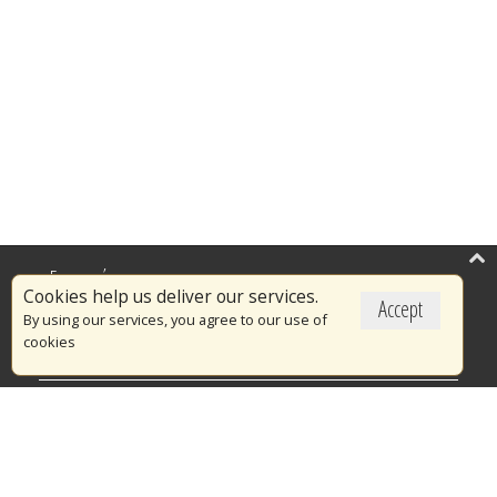
Επικαιρότητα
Cookies help us deliver our services.
Accept
Το Πυροσβεστικό Σώμα
By using our services, you agree to our use of
cookies
Πυρασφάλεια
Τράπεζα Ιδεών
Εθελοντισμός
Ανοιχτά Δεδομένα