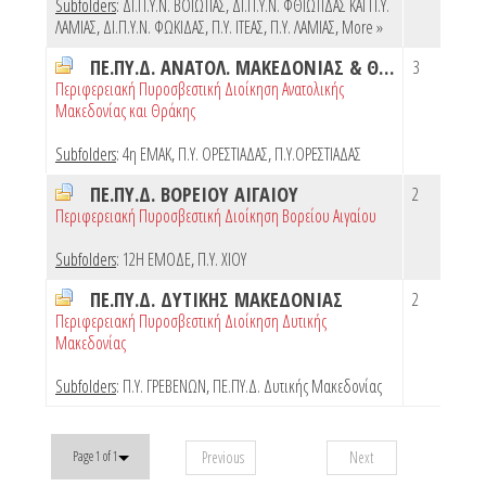
Subfolders
:
ΔΙ.Π.Υ.Ν. ΒΟΙΩΤΙΑΣ
,
ΔΙ.Π.Υ.Ν. ΦΘΙΩΤΙΔΑΣ ΚΑΙ Π.Υ.
ΛΑΜΙΑΣ
,
ΔΙ.Π.Υ.Ν. ΦΩΚΙΔΑΣ
,
Π.Υ. ΙΤΕΑΣ
,
Π.Υ. ΛΑΜΙΑΣ
,
More »
ΠΕ.ΠΥ.Δ. ΑΝΑΤΟΛ. ΜΑΚΕΔΟΝΙΑΣ & ΘΡΑΚΗΣ
3
Περιφερειακή Πυροσβεστική Διοίκηση Ανατολικής
Μακεδονίας και Θράκης
Subfolders
:
4η ΕΜΑΚ
,
Π.Υ. ΟΡΕΣΤΙΑΔΑΣ
,
Π.Υ.ΟΡΕΣΤΙΑΔΑΣ
ΠΕ.ΠΥ.Δ. ΒΟΡΕΙΟΥ ΑΙΓΑΙΟΥ
2
Περιφερειακή Πυροσβεστική Διοίκηση Βορείου Αιγαίου
Subfolders
:
12Η ΕΜΟΔΕ
,
Π.Υ. ΧΙΟΥ
ΠΕ.ΠΥ.Δ. ΔΥΤΙΚΗΣ ΜΑΚΕΔΟΝΙΑΣ
2
Περιφερειακή Πυροσβεστική Διοίκηση Δυτικής
Μακεδονίας
Subfolders
:
Π.Υ. ΓΡΕΒΕΝΩΝ
,
ΠΕ.ΠΥ.Δ. Δυτικής Μακεδονίας
Previous
Next
Page 1 of 1