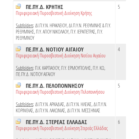
ΠΕ.ΠΥ.Δ. ΚΡΗΤΗΣ
5
Περιφερειακή Πυροσβεστική Διοίκηση Κρήτης
Subfolders
:
ΔΙ.Π.Υ.Ν. ΗΡΑΚΛΕΙΟΥ
,
ΔΙ.Π.Υ.Ν. ΡΕΘΥΜΝΗΣ & Π.Υ.
ΡΕΘΥΜΝΗΣ
,
Π.Υ. ΑΓΙΟΥ ΝΙΚΟΛΑΟΥ
,
Π.Υ. ΙΕΡΑΠΕΤΡΑΣ
,
Π.Υ.
ΡΕΘΥΜΝΟΥ
ΠΕ.ΠΥ.Δ. ΝΟΤΙΟΥ ΑΙΓΑΙΟΥ
4
Περιφερειακή Πυροσβεστική Διοίκηση Νοτίου Αιγαίου
Subfolders
:
Π.Κ. ΚΑΡΠΑΘΟΥ
,
Π.Υ. ΕΡΜΟΥΠΟΛΗΣ
,
Π.Υ. ΚΩ
,
ΠΕ.ΠΥ.Δ. ΝΟΤΙΟΥ ΑΙΓΑΙΟΥ
ΠΕ.ΠΥ.Δ. ΠΕΛΟΠΟΝΝΗΣΟΥ
5
Περιφερειακή Πυροσβεστική Διοίκηση Πελοποννήσου
Subfolders
:
ΔΙ.Π.Υ.Ν. ΑΡΚΑΔΙΑΣ
,
ΔΙ.Π.Υ.Ν. ΗΛΕΙΑΣ
,
ΔΙ.Π.Υ.Ν.
ΚΟΡΙΝΘΙΑΣ
,
ΔΙ.Π.Υ.Ν. ΛΑΚΩΝΙΑΣ
,
ΔΙ.Π.Υ.Ν. ΜΕΣΣΗΝΙΑΣ
ΠΕ.ΠΥ.Δ. ΣΤΕΡΕΑΣ ΕΛΛΑΔΑΣ
6
Περιφερειακή Πυροσβεστική Διοίκηση Στερεάς Ελλάδας