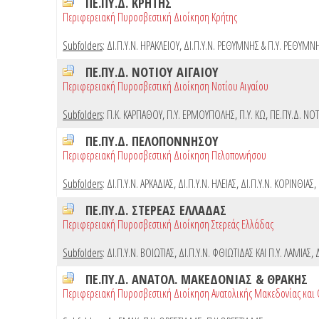
ΠΕ.ΠΥ.Δ. ΚΡΗΤΗΣ
Περιφερειακή Πυροσβεστική Διοίκηση Κρήτης
Subfolders
:
ΔΙ.Π.Υ.Ν. ΗΡΑΚΛΕΙΟΥ
,
ΔΙ.Π.Υ.Ν. ΡΕΘΥΜΝΗΣ & Π.Υ. ΡΕΘΥΜΝ
ΠΕ.ΠΥ.Δ. ΝΟΤΙΟΥ ΑΙΓΑΙΟΥ
Περιφερειακή Πυροσβεστική Διοίκηση Νοτίου Αιγαίου
Subfolders
:
Π.Κ. ΚΑΡΠΑΘΟΥ
,
Π.Υ. ΕΡΜΟΥΠΟΛΗΣ
,
Π.Υ. ΚΩ
,
ΠΕ.ΠΥ.Δ. ΝΟΤ
ΠΕ.ΠΥ.Δ. ΠΕΛΟΠΟΝΝΗΣΟΥ
Περιφερειακή Πυροσβεστική Διοίκηση Πελοποννήσου
Subfolders
:
ΔΙ.Π.Υ.Ν. ΑΡΚΑΔΙΑΣ
,
ΔΙ.Π.Υ.Ν. ΗΛΕΙΑΣ
,
ΔΙ.Π.Υ.Ν. ΚΟΡΙΝΘΙΑΣ
,
ΠΕ.ΠΥ.Δ. ΣΤΕΡΕΑΣ ΕΛΛΑΔΑΣ
Περιφερειακή Πυροσβεστική Διοίκηση Στερεάς Ελλάδας
Subfolders
:
ΔΙ.Π.Υ.Ν. ΒΟΙΩΤΙΑΣ
,
ΔΙ.Π.Υ.Ν. ΦΘΙΩΤΙΔΑΣ ΚΑΙ Π.Υ. ΛΑΜΙΑΣ
,
ΠΕ.ΠΥ.Δ. ΑΝΑΤΟΛ. ΜΑΚΕΔΟΝΙΑΣ & ΘΡΑΚΗΣ
Περιφερειακή Πυροσβεστική Διοίκηση Ανατολικής Μακεδονίας και