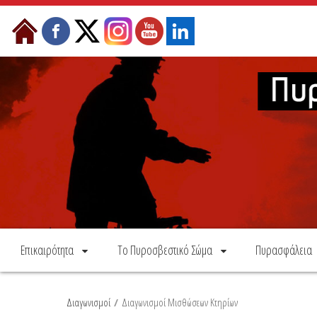
Skip to Content
Επικαιρότητα
Το Πυροσβεστικό Σώμα
Πυρασφάλεια
Διαγωνισμοί
/
Διαγωνισμοί Μισθώσεων Κτηρίων