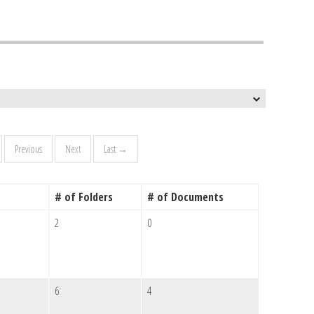
Previous
Next
Last →
# of Folders
# of Documents
2
0
6
4