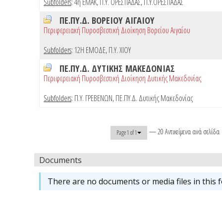
Subfolders
:
4η ΕΜΑΚ
,
Π.Υ. ΟΡΕΣΤΙΑΔΑΣ
,
Π.Υ.ΟΡΕΣΤΙΑΔΑΣ
ΠΕ.ΠΥ.Δ. ΒΟΡΕΙΟΥ ΑΙΓΑΙΟΥ
Περιφερειακή Πυροσβεστική Διοίκηση Βορείου Αιγαίου
Subfolders
:
12Η ΕΜΟΔΕ
,
Π.Υ. ΧΙΟΥ
ΠΕ.ΠΥ.Δ. ΔΥΤΙΚΗΣ ΜΑΚΕΔΟΝΙΑΣ
Περιφερειακή Πυροσβεστική Διοίκηση Δυτικής Μακεδονίας
Subfolders
:
Π.Υ. ΓΡΕΒΕΝΩΝ
,
ΠΕ.ΠΥ.Δ. Δυτικής Μακεδονίας
— 20 Αντικείμενα ανά σελίδα
Page 1 of 1
Documents
There are no documents or media files in this f