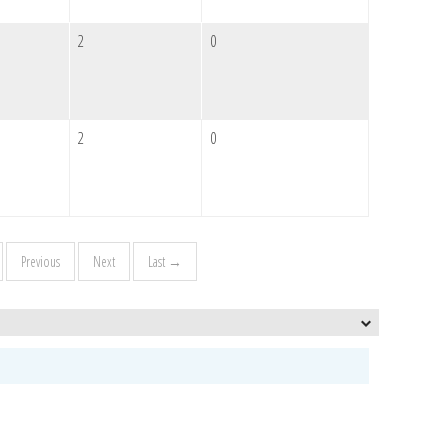
2
0
2
0
Previous
Next
Last →