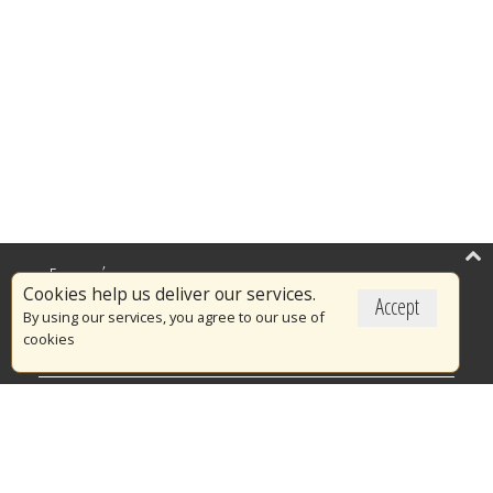
Επικαιρότητα
Cookies help us deliver our services.
Accept
Το Πυροσβεστικό Σώμα
By using our services, you agree to our use of
cookies
Πυρασφάλεια
Τράπεζα Ιδεών
Εθελοντισμός
Ανοιχτά Δεδομένα