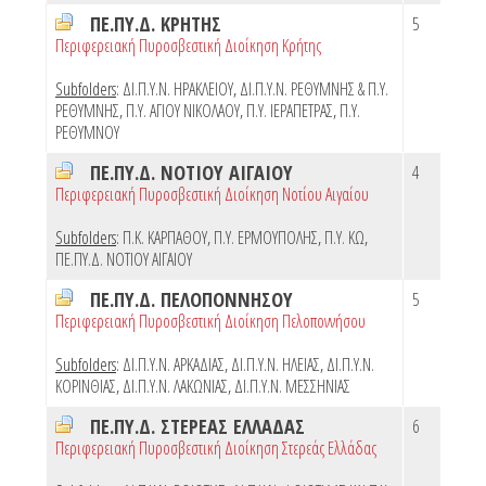
ΠΕ.ΠΥ.Δ. ΚΡΗΤΗΣ
5
Περιφερειακή Πυροσβεστική Διοίκηση Κρήτης
Subfolders
:
ΔΙ.Π.Υ.Ν. ΗΡΑΚΛΕΙΟΥ
,
ΔΙ.Π.Υ.Ν. ΡΕΘΥΜΝΗΣ & Π.Υ.
ΡΕΘΥΜΝΗΣ
,
Π.Υ. ΑΓΙΟΥ ΝΙΚΟΛΑΟΥ
,
Π.Υ. ΙΕΡΑΠΕΤΡΑΣ
,
Π.Υ.
ΡΕΘΥΜΝΟΥ
ΠΕ.ΠΥ.Δ. ΝΟΤΙΟΥ ΑΙΓΑΙΟΥ
4
Περιφερειακή Πυροσβεστική Διοίκηση Νοτίου Αιγαίου
Subfolders
:
Π.Κ. ΚΑΡΠΑΘΟΥ
,
Π.Υ. ΕΡΜΟΥΠΟΛΗΣ
,
Π.Υ. ΚΩ
,
ΠΕ.ΠΥ.Δ. ΝΟΤΙΟΥ ΑΙΓΑΙΟΥ
ΠΕ.ΠΥ.Δ. ΠΕΛΟΠΟΝΝΗΣΟΥ
5
Περιφερειακή Πυροσβεστική Διοίκηση Πελοποννήσου
Subfolders
:
ΔΙ.Π.Υ.Ν. ΑΡΚΑΔΙΑΣ
,
ΔΙ.Π.Υ.Ν. ΗΛΕΙΑΣ
,
ΔΙ.Π.Υ.Ν.
ΚΟΡΙΝΘΙΑΣ
,
ΔΙ.Π.Υ.Ν. ΛΑΚΩΝΙΑΣ
,
ΔΙ.Π.Υ.Ν. ΜΕΣΣΗΝΙΑΣ
ΠΕ.ΠΥ.Δ. ΣΤΕΡΕΑΣ ΕΛΛΑΔΑΣ
6
Περιφερειακή Πυροσβεστική Διοίκηση Στερεάς Ελλάδας