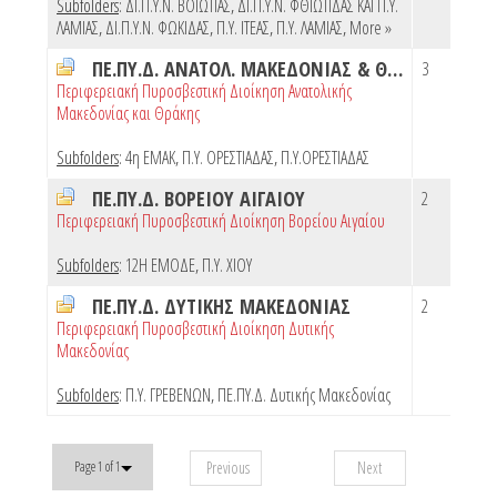
Subfolders
:
ΔΙ.Π.Υ.Ν. ΒΟΙΩΤΙΑΣ
,
ΔΙ.Π.Υ.Ν. ΦΘΙΩΤΙΔΑΣ ΚΑΙ Π.Υ.
ΛΑΜΙΑΣ
,
ΔΙ.Π.Υ.Ν. ΦΩΚΙΔΑΣ
,
Π.Υ. ΙΤΕΑΣ
,
Π.Υ. ΛΑΜΙΑΣ
,
More »
ΠΕ.ΠΥ.Δ. ΑΝΑΤΟΛ. ΜΑΚΕΔΟΝΙΑΣ & ΘΡΑΚΗΣ
3
Περιφερειακή Πυροσβεστική Διοίκηση Ανατολικής
Μακεδονίας και Θράκης
Subfolders
:
4η ΕΜΑΚ
,
Π.Υ. ΟΡΕΣΤΙΑΔΑΣ
,
Π.Υ.ΟΡΕΣΤΙΑΔΑΣ
ΠΕ.ΠΥ.Δ. ΒΟΡΕΙΟΥ ΑΙΓΑΙΟΥ
2
Περιφερειακή Πυροσβεστική Διοίκηση Βορείου Αιγαίου
Subfolders
:
12Η ΕΜΟΔΕ
,
Π.Υ. ΧΙΟΥ
ΠΕ.ΠΥ.Δ. ΔΥΤΙΚΗΣ ΜΑΚΕΔΟΝΙΑΣ
2
Περιφερειακή Πυροσβεστική Διοίκηση Δυτικής
Μακεδονίας
Subfolders
:
Π.Υ. ΓΡΕΒΕΝΩΝ
,
ΠΕ.ΠΥ.Δ. Δυτικής Μακεδονίας
Previous
Next
Page 1 of 1