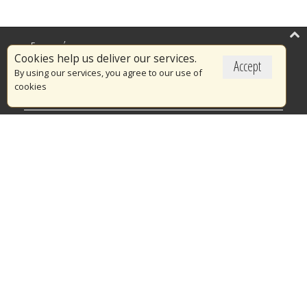
Επικαιρότητα
Cookies help us deliver our services.
Accept
Το Πυροσβεστικό Σώμα
By using our services, you agree to our use of
cookies
Πυρασφάλεια
Τράπεζα Ιδεών
Εθελοντισμός
Ανοιχτά Δεδομένα
Διαγωνισμοί
Ευρωπαϊκά & Αναπτυξιακά Προγράμματα