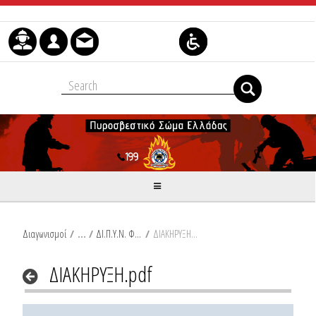
Skip to Content
Διαγωνισμοί
/
ΔΙ.Π.Υ.Ν. ΦΘΙΩΤΙΔΑΣ ΚΑΙ Π.Υ. ΛΑΜΙΑΣ
/
ΔΙΑΚΗΡΥΞΗ.pdf
ΔΙΑΚΗΡΥΞΗ.pdf