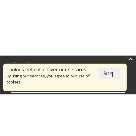
Επικαιρότητα
Cookies help us deliver our services.
Accept
Το Πυροσβεστικό Σώμα
By using our services, you agree to our use of
cookies
Πυρασφάλεια
Τράπεζα Ιδεών
Εθελοντισμός
Ανοιχτά Δεδομένα
Διαγωνισμοί