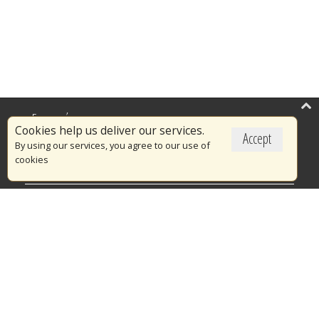
Επικαιρότητα
Cookies help us deliver our services.
Accept
Το Πυροσβεστικό Σώμα
By using our services, you agree to our use of
cookies
Πυρασφάλεια
Τράπεζα Ιδεών
Εθελοντισμός
Ανοιχτά Δεδομένα
Διαγωνισμοί
Ευρωπαϊκά & Αναπτυξιακά Προγράμματα