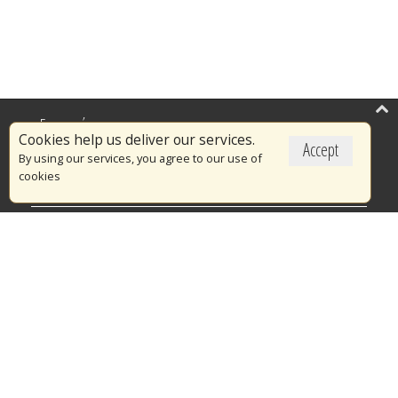
Επικαιρότητα
Cookies help us deliver our services.
Accept
Το Πυροσβεστικό Σώμα
By using our services, you agree to our use of
cookies
Πυρασφάλεια
Τράπεζα Ιδεών
Εθελοντισμός
Ανοιχτά Δεδομένα
Διαγωνισμοί
Ευρωπαϊκά & Αναπτυξιακά Προγράμματα