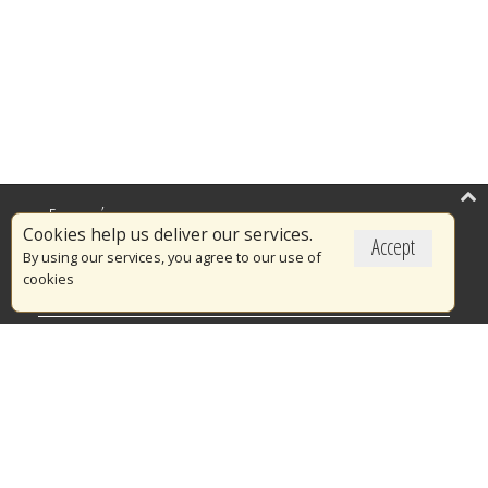
Επικαιρότητα
Cookies help us deliver our services.
Accept
Το Πυροσβεστικό Σώμα
By using our services, you agree to our use of
cookies
Πυρασφάλεια
Τράπεζα Ιδεών
Εθελοντισμός
Ανοιχτά Δεδομένα
Διαγωνισμοί