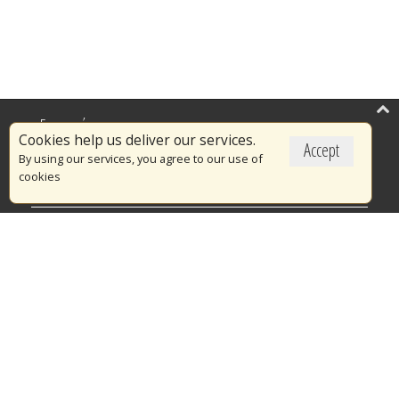
Επικαιρότητα
Cookies help us deliver our services.
Accept
Το Πυροσβεστικό Σώμα
By using our services, you agree to our use of
cookies
Πυρασφάλεια
Τράπεζα Ιδεών
Εθελοντισμός
Ανοιχτά Δεδομένα
Διαγωνισμοί
Ευρωπαϊκά & Αναπτυξιακά Προγράμματα