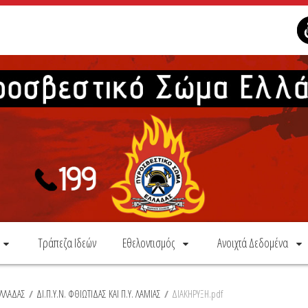
Τράπεζα Ιδεών
Εθελοντισμός
Ανοιχτά Δεδομένα
ΕΛΛΑΔΑΣ
/
ΔΙ.Π.Υ.Ν. ΦΘΙΩΤΙΔΑΣ ΚΑΙ Π.Υ. ΛΑΜΙΑΣ
/
ΔΙΑΚΗΡΥΞΗ.pdf