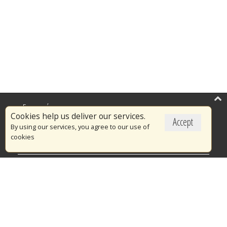
Επικαιρότητα
Cookies help us deliver our services.
Accept
Το Πυροσβεστικό Σώμα
By using our services, you agree to our use of
cookies
Πυρασφάλεια
Τράπεζα Ιδεών
Εθελοντισμός
Ανοιχτά Δεδομένα
Διαγωνισμοί