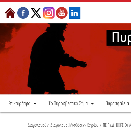
Skip to Content
Επικαιρότητα
Το Πυροσβεστικό Σώμα
Πυρασφάλεια
Διαγωνισμοί
/
Διαγωνισμοί Μισθώσεων Κτηρίων
/
ΠΕ.ΠΥ.Δ. ΒΟΡΕΙΟΥ Α