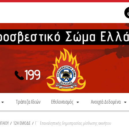
Τράπεζα Ιδεών
Εθελοντισμός
Ανοιχτά Δεδομένα
ΙΓΑΙΟΥ
/
12Η ΕΜΟΔΕ
/
Γ΄ Επαναληπτικής δημοπρασίας μίσθωσης ακινήτου