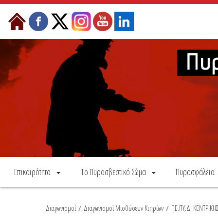
Skip to Content
Επικαιρότητα
Το Πυροσβεστικό Σώμα
Πυρασφάλεια
Διαγωνισμοί
/
Διαγωνισμοί Μισθώσεων Κτηρίων
/
ΠΕ.ΠΥ.Δ. ΚΕΝΤΡΙΚ