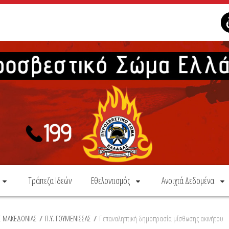
Τράπεζα Ιδεών
Εθελοντισμός
Ανοιχτά Δεδομένα
ΗΣ ΜΑΚΕΔΟΝΙΑΣ
/
Π.Υ. ΓΟΥΜΕΝΙΣΣΑΣ
/
Γ επαναληπτική δημοπρασία μίσθωσης ακινήτου