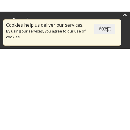
Επικαιρότητα
Cookies help us deliver our services.
Accept
Το Πυροσβεστικό Σώμα
By using our services, you agree to our use of
cookies
Πυρασφάλεια
Τράπεζα Ιδεών
Εθελοντισμός
Ανοιχτά Δεδομένα
Διαγωνισμοί
Ευρωπαϊκά & Αναπτυξιακά Προγράμματα