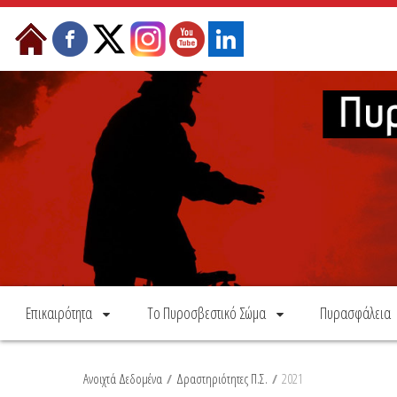
Skip to Content
Επικαιρότητα
Το Πυροσβεστικό Σώμα
Πυρασφάλεια
Ανοιχτά Δεδομένα
/
Δραστηριότητες Π.Σ.
/
2021