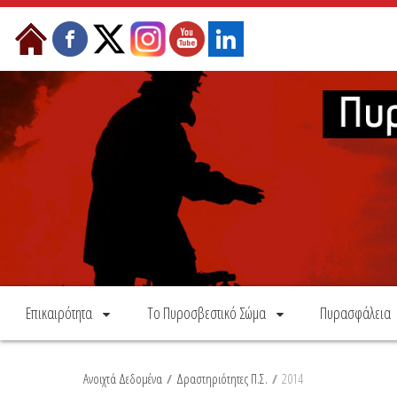
Skip to Content
Επικαιρότητα
Το Πυροσβεστικό Σώμα
Πυρασφάλεια
Ανοιχτά Δεδομένα
/
Δραστηριότητες Π.Σ.
/
2014