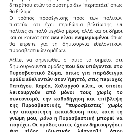
6 περίπου ετών το σύστημα δεν "περπατάει" όπως
θα θέλαμε.
Ο τρόπος προσέγγισης προς των πολιτών
πιστεύω ότι έχει περιθώρια βελτίωσης. Οι
πολίτες σε πολύ μεγάλο μέρος, αλλά και οι δήμοι
και οι κοινότητες
δεν είναι ενημερωμένοι
όπως
θα έπρεπε για τη δημιουργία εθελοντικών
πυροσβεστικών ομάδων.
Αξίζει να σημειωθεί, σ' αυτό το σημείο, ότι
δημιουργούνται ομάδες
που
δεν υπάγονται στο
Πυροσβεστικό Σώμα, όπως για παράδειγμα
ομάδα εθελοντών στον Υμηττό, στις περιοχές
Παπάγου, Καρέα, Χολαργού κ.λπ., οι οποίοι
λειτουργούν από μόνοι τους χωρίς το
συντονισμό, την καθοδήγηση και επίβλεψη
της Πυροσβεστικής, "πυροσβέστες" χωρίς
την απαραίτητη εκπαίδευση που, κατά τη
γνώμη μου,
μόνο
η Πυροσβεστική μπορεί να
παρέχει. Οι ομάδες αυτές έχουν δημιουργήσει
ένα είδος ιδιωτικής λέσχης(!;), όπου