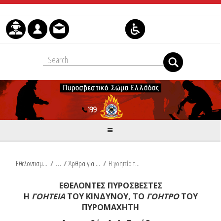
Skip to Content
Εθελοντισμός
/
Άρθρα για τον Εθελοντισμό
/
Η γοητεία του κινδύνου, το γόητρο του πυρομαχητή
ΕΘΕΛΟΝΤΕΣ ΠΥΡΟΣΒΕΣΤΕΣ
Η
ΓΟΗΤΕΙΑ
ΤΟΥ ΚΙΝΔΥΝΟΥ, ΤΟ
ΓΟΗΤΡΟ
ΤΟΥ
ΠΥΡΟΜΑΧΗΤΗ