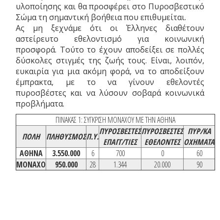
υλοποίησης και θα προσφέρει στο Πυροσβεστικό
Σώμα τη σημαντική βοήθεια που επιθυμείται.
Ας μη ξεχνάμε ότι οι Έλληνες διαθέτουν
αστείρευτο εθελοντισμό για κοινωνική
προσφορά. Τούτο το έχουν αποδείξει σε πολλές
δύσκολες στιγμές της ζωής τους. Είναι, λοιπόν,
ευκαιρία για μια ακόμη φορά, να το αποδείξουν
έμπρακτα, με το να γίνουν εθελοντές
πυροσβέστες και να λύσουν σοβαρά κοινωνικά
προβλήματα.
ΠΙΝΑΚΑΣ 1: ΣΥΓΚΡΙΣΗ ΜΟΝΑΧΟΥ ΜΕ ΤΗΝ ΑΘΗΝΑ
ΠΥΡΟΣΒΕΣΤΕΣ
ΠΥΡΟΣΒΕΣΤΕΣ
ΠΥΡ/ΚΑ
ΠΟΛΗ
ΠΛΗΘΥΣΜΟΣ
Π.Υ.
ΕΠΑΓΓ/ΤΙΕΣ
ΕΘΕΛΟΝΤΕΣ
ΟΧΗΜΑΤΑ
ΑΘΗΝΑ
3.550.000
6
700
0
60
ΜΟΝΑΧΟ
950.000
28
1.344
20.000
90