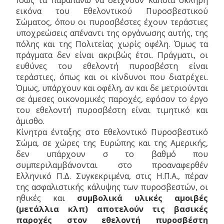
Ίσως τα παραπάνω να δείχνουν κάποια σκληρή
εικόνα του Εθελοντικού Πυροσβεστικού
Σώματος, όπου οι πυροσβέστες έχουν τεράστιες
υποχρεώσεις απέναντι της οργάνωσης αυτής, της
πόλης και της Πολιτείας χωρίς οφέλη. Όμως τα
πράγματα δεν είναι ακριβώς έτσι. Πράγματι, οι
ευθύνες του εθελοντή πυροσβέστη είναι
τεράστιες, όπως και οι κίνδυνοι που διατρέχει.
Όμως, υπάρχουν και οφέλη, αν και δε μετριούνται
σε άμεσες οικονομικές παροχές, εφόσον το έργο
του εθελοντή πυροσβέστη είναι τιμητικό και
άμισθο.
Κίνητρα ένταξης στο Εθελοντικό Πυροσβεστικό
Σώμα, σε χώρες της Ευρώπης και της Αμερικής,
δεν υπάρχουν σ το βαθμό που
συμπεριλαμβάνονται στο προαναφερθέν
Ελληνικό Π.Δ. Συγκεκριμένα, στις Η.Π.Α., πέραν
της ασφαλιστικής κάλυψης των πυροσβεστών, οι
ηθικές και
συμβολικά
υλικές αμοιβές
(μετάλλια κλπ) αποτελούν τις βασικές
παροχές στον εθελοντή πυροσβέστη