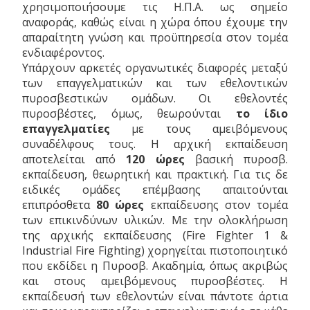
χρησιμοποιήσουμε τις Η.Π.Α. ως σημείο
αναφοράς, καθώς είναι η χώρα όπου έχουμε την
απαραίτητη γνώση και προϋπηρεσία στον τομέα
ενδιαφέροντος.
Υπάρχουν αρκετές οργανωτικές διαφορές μεταξύ
των επαγγελματικών και των εθελοντικών
πυροσβεστικών ομάδων. Οι εθελοντές
πυροσβέστες, όμως, θεωρούνται
το ίδιο
επαγγελματίες
με τους αμειβόμενους
συναδέλφους τους. Η αρχική εκπαίδευση
αποτελείται από
120 ώρες
βασική πυροσβ.
εκπαίδευση, θεωρητική και πρακτική. Για τις δε
ειδικές ομάδες επέμβασης απαιτούνται
επιπρόσθετα
80 ώρες
εκπαίδευσης στον τομέα
των επικινδύνων υλικών. Με την ολοκλήρωση
της αρχικής εκπαίδευσης (Fire Fighter 1 &
Industrial Fire Fighting) χορηγείται πιστοποιητικό
που εκδίδει η Πυροσβ. Ακαδημία, όπως ακριβώς
και στους αμειβόμενους πυροσβέστες. Η
εκπαίδευσή των εθελοντών είναι πάντοτε άρτια