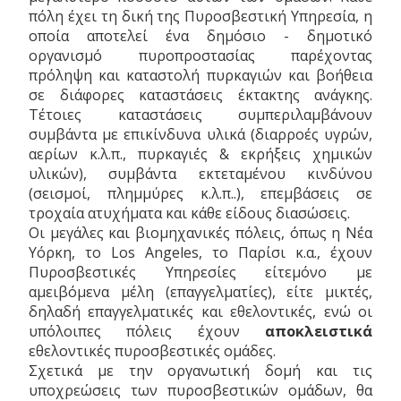
πόλη έχει τη δική της Πυροσβεστική Υπηρεσία, η
οποία αποτελεί ένα δημόσιο - δημοτικό
οργανισμό πυροπροστασίας παρέχοντας
πρόληψη και καταστολή πυρκαγιών και βοήθεια
σε διάφορες καταστάσεις έκτακτης ανάγκης.
Τέτοιες καταστάσεις συμπεριλαμβάνουν
συμβάντα με επικίνδυνα υλικά (διαρροές υγρών,
αερίων κ.λ.π., πυρκαγιές & εκρήξεις χημικών
υλικών), συμβάντα εκτεταμένου κινδύνου
(σεισμοί, πλημμύρες κ.λ.π..), επεμβάσεις σε
τροχαία ατυχήματα και κάθε είδους διασώσεις.
Οι μεγάλες και βιομηχανικές πόλεις, όπως η Νέα
Υόρκη, το Los Angeles, το Παρίσι κ.α., έχουν
Πυροσβεστικές Υπηρεσίες είτεμόνο με
αμειβόμενα μέλη (επαγγελματίες), είτε μικτές,
δηλαδή επαγγελματικές και εθελοντικές, ενώ οι
υπόλοιπες πόλεις έχουν
αποκλειστικά
εθελοντικές πυροσβεστικές ομάδες.
Σχετικά με την οργανωτική δομή και τις
υποχρεώσεις των πυροσβεστικών ομάδων, θα