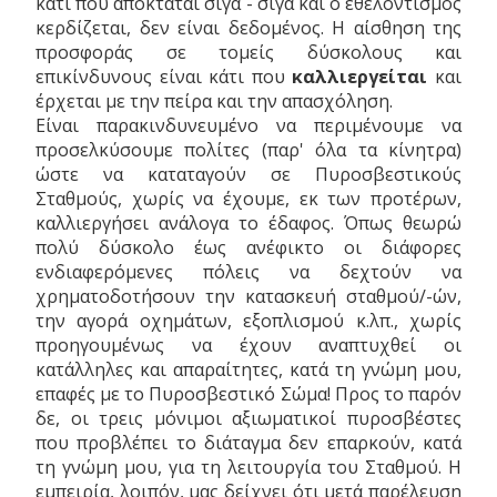
κάτι που αποκτάται σιγά - σιγά και ο εθελοντισμός
κερδίζεται, δεν είναι δεδομένος. Η αίσθηση της
προσφοράς σε τομείς δύσκολους και
επικίνδυνους είναι κάτι που
καλλιεργείται
και
έρχεται με την πείρα και την απασχόληση.
Είναι παρακινδυνευμένο να περιμένουμε να
προσελκύσουμε πολίτες (παρ' όλα τα κίνητρα)
ώστε να καταταγούν σε Πυροσβεστικούς
Σταθμούς, χωρίς να έχουμε, εκ των προτέρων,
καλλιεργήσει ανάλογα το έδαφος. Όπως θεωρώ
πολύ δύσκολο έως ανέφικτο οι διάφορες
ενδιαφερόμενες πόλεις να δεχτούν να
χρηματοδοτήσουν την κατασκευή σταθμού/-ών,
την αγορά οχημάτων, εξοπλισμού κ.λπ., χωρίς
προηγουμένως να έχουν αναπτυχθεί οι
κατάλληλες και απαραίτητες, κατά τη γνώμη μου,
επαφές με το Πυροσβεστικό Σώμα! Προς το παρόν
δε, οι τρεις μόνιμοι αξιωματικοί πυροσβέστες
που προβλέπει το διάταγμα δεν επαρκούν, κατά
τη γνώμη μου, για τη λειτουργία του Σταθμού. Η
εμπειρία, λοιπόν, μας δείχνει ότι μετά παρέλευση