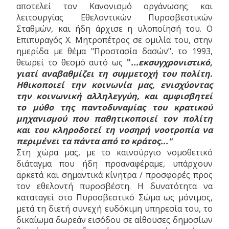
αποτελεί τον Κανονισμό οργάνωσης και
λειτουργίας Εθελοντικών Πυροσβεστικών
Σταθμών, και ήδη άρχισε η υλοποίησή του. Ο
Επιπυραγός Χ. Μητροπέτρος σε ομιλία του, στην
ημερίδα με θέμα "Προστασία δασών", το 1993,
θεωρεί το θεσμό αυτό ως
"
...εκσυγχρονιστικό,
γιατί αναβαθμίζει τη συμμετοχή του πολίτη.
Ηθικοποιεί την κοινωνία μας, ενισχύοντας
την κοινωνική αλληλεγγύη, και αμφισβητεί
το μύθο της παντοδυναμίας του κρατικού
μηχανισμού που παθητικοποιεί τον πολίτη
και του κληροδοτεί τη νοσηρή νοοτροπία να
περιμένει τα πάντα από το κράτος..."
Στη χώρα μας, με το καινούργιο νομοθετικό
διάταγμα που ήδη προαναφέραμε, υπάρχουν
αρκετά και σημαντικά κίνητρα / προσφορές προς
τον εθελοντή πυροσβέστη. Η δυνατότητα να
καταταγεί στο Πυροσβεστικό Σώμα ως μόνιμος,
μετά τη διετή συνεχή ευδόκιμη υπηρεσία του, το
δικαίωμα δωρεάν εισόδου σε αίθουσες δημοσίων