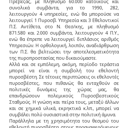
Πρέβεζας, με πληθυσμό 60.000 κατοίκους και
συνολικά συμβάντα, για το 1990, 282,
λειτουργούν 4 υπηρεσίες, ενώ θα μπορούσε να
λειτουργεί 1 Πυροσβ. Υπηρεσία και 3 Εθελοντικοί
Π.Σ. Αντίθετα, στο Ν. Θεσ/κης, με πληθυσμό
871.580 και 2.000 συμβάντα, λειτουργούν 4 Π.Υ.,
ενώ θα έπρεπε να λειτουργεί διπλάσιος αριθμός
Υπηρεσιών. Η ορθολογική, λοιπόν, αναδιάρθρωση
των Π.Σ. θα βελτιώσει την αποτελεσματικότητα
της πυροπροστασίας που δικαιούμαστε.
Αλλά και σε εμπόλεμη, ακόμη, περίοδο τεράστια
μπορεί να είναι η συμβολή του εθελοντή
πυροσβέστη. Σε τέτοιες περιπτώσεις οι εθελοντές
πυροσβέστες, που πιθανώς θα ενταχθούν σε
πολιτικές δυνάμεις της χώρας μας, θα
επανδρώσουν πολεμικούς Πυροσβεστικούς
Σταθμούς. Η γνώση και πείρα τους, μεταξύ άλλων
και σε χημικά υλικά, εκρηκτικά κ.λπ., μπορεί να
συμβάλει πολύ ουσιαστικά στην πολιτική άμυνα.
Παράλληλα με τη χρησιμότητα του θεσμού του
εθελοντή πυροσβέστη στους προαναφερόμενους