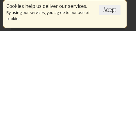
Επικαιρότητα
Cookies help us deliver our services.
Accept
Το Πυροσβεστικό Σώμα
By using our services, you agree to our use of
cookies
Πυρασφάλεια
Τράπεζα Ιδεών
Εθελοντισμός
Ανοιχτά Δεδομένα
Διαγωνισμοί
Ευρωπαϊκά & Αναπτυξιακά Προγράμματα