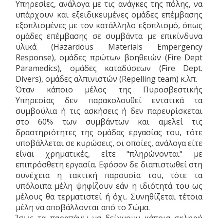
Υπηρεσίες, ανάλογα με τις ανάγκες της πόλης, να
υπάρχουν και εξειδικευμένες ομάδες επέμβασης
εξοπλισμένες με τον κατάλληλο εξοπλισμό, όπως
ομάδες επέμβασης σε συμβάντα με επικίνδυνα
υλικά (Hazardous Materials Empergency
Response), ομάδες πρώτων βοηθειών (Fire Dept
Paramedics), ομάδες καταδύσεων (Fire Dept.
Divers), ομάδες αλπινιστών (Repelling team) κ.λπ.
Όταν κάποιο μέλος της Πυροσβεστικής
Υπηρεσίας δεν παρακολουθεί εντατικά τα
συμβούλια ή τις ασκήσεις ή δεν παρευρίσκεται
στο 60% των συμβάντων και αμελεί τις
δραστηριότητες της ομάδας εργασίας του, τότε
υποβάλλεται σε κυρώσεις, οι οποίες, ανάλογα είτε
είναι χρηματικές, είτε "πληρώνονται" με
επιπρόσθετη εργασία. Εφόσον δε διαπιστωθεί στη
συνέχεια η τακτική παρουσία του, τότε τα
υπόλοιπα μέλη ψηφίζουν εάν η ιδιότητά του ως
μέλους θα τερματιστεί ή όχι. Συνηθίζεται τέτοια
μέλη να αποβάλλονται από το Σώμα.