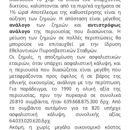
δικτύου, καλύπτονται από τα πυρ/κά οχήματα σε
1½ ώρα! Αποτέλεσμα της καθυστέρησης είναι η
αύξηση των ζημιών. Η απόσταση είναι μέγεθος
ανάλογο
των ζημιών και
αντιστρόφως
ανάλογο
της περιουσίας που διασώνεται. Η
μείωση των ζημιών σε πολλές περιπτώσεις θα
μπορούσε να επιταυχθεί με την ίδρυση
Εθελοντικών Πυροσβεστικών Σταθμών.
Οι ζημιές, η αποζημίωση των ασφαλιστικών
εταιριών, όταν υπάρχει ασφαλιστική κάλυψη, και
η περιουσία που διασώζεται είναι μεγέθη που
μεταφράζονται προς όφελος ή σε βάρος της
εθνικής οικονομίας, ανάλογα με την περίπτωση.
Για παράδειγμα, το 1990 η ολική αξία της
περιουσίας, πριν την πυρκαγιά σε συνολικά
20.810 συμβάντα, ήταν 639.668.875.300 δρχ. Από
τα συμβάντα αυτ΄αμόνο για τα 820 υπήρχε
ασφαλιστική κάλυψη, συνολικής αξίας
64.033.020.620.δρχ.
Ακόμη, η χωρίς μεγάλο οικονομικό κόστος