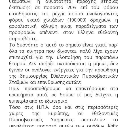
θεαμάτων, η δυνατότητα παροχής ετήσιας
έκπτωσης σε ποσοστό 20% επί του φόρου
εισοδήματος και μέχρι ποσού αναλογούντος
φόρου εκατό χιλιάδων (100.000) δραχμών, η
ασφαλιστική κάλυψη είναι παραδείγματα των
προσφορών απέναντι στον Έλληνα εθελοντή
πυροσβέστη.
Το δυσνόητο σ' αυτό το σημείο είναι γιατί, παρ'
όλα τα κίνητρα που δίνονται, πολύ λίγα έχουν
επιτευχθεί για την υλοποίηση του παραπάνω
θεσμού. Δεν υπήρξε ανταπόκριση ή μήπως δεν
έγιναν οι ανάλογες ενέργειες για την προώθηση
της δημιουργίας Εθελοντικών Πυροσβεστικών
Σταθμών και επάνδρωσης αυτών;
Πριν προσπαθήσουμε να απαντήσουμε στα
ερωτήματα αυτά, ας δούμε τί μας δείχνει η
εμπειρία από το εξωτερικό.
Τόσο στις Η.Π.Α. όσο και στις περισσότερες
χώρες της Ευρώπης, οι Εθελοντικές
Πυροσβεστικές Υπηρεσίες αποτελούν το
μεγαλύτερο ποσοστό αυτών των ομάδων. Κάθε