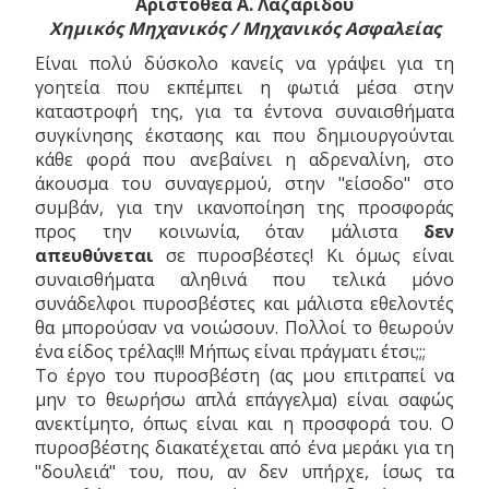
Αριστοθέα Α. Λαζαρίδου
Χημικός Μηχανικός / Μηχανικός Ασφαλείας
Είναι πολύ δύσκολο κανείς να γράψει για τη
γοητεία που εκπέμπει η φωτιά μέσα στην
καταστροφή της, για τα έντονα συναισθήματα
συγκίνησης έκστασης και που δημιουργούνται
κάθε φορά που ανεβαίνει η αδρεναλίνη, στο
άκουσμα του συναγερμού, στην "είσοδο" στο
συμβάν, για την ικανοποίηση της προσφοράς
προς την κοινωνία, όταν μάλιστα
δεν
απευθύνεται
σε πυροσβέστες! Κι όμως είναι
συναισθήματα αληθινά που τελικά μόνο
συνάδελφοι πυροσβέστες και μάλιστα εθελοντές
θα μπορούσαν να νοιώσουν. Πολλοί το θεωρούν
ένα είδος τρέλας!!! Μήπως είναι πράγματι έτσι;;;
Το έργο του πυροσβέστη (ας μου επιτραπεί να
μην το θεωρήσω απλά επάγγελμα) είναι σαφώς
ανεκτίμητο, όπως είναι και η προσφορά του. Ο
πυροσβέστης διακατέχεται από ένα μεράκι για τη
"δουλειά" του, που, αν δεν υπήρχε, ίσως τα