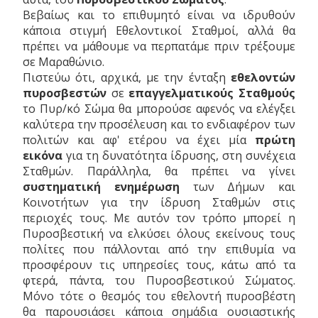
Βεβαίως και το επιθυμητό είναι να ιδρυθούν
κάποια στιγμή Εθελοντικοί Σταθμοί, αλλά θα
πρέπει να μάθουμε να περπατάμε πριν τρέξουμε
σε Μαραθώνιο.
Πιστεύω ότι, αρχικά, με την ένταξη
εθελοντών
πυροσβεστών
σε
επαγγελματικούς Σταθμούς
το Πυρ/κό Σώμα θα μπορούσε αφενός να ελέγξει
καλύτερα την προσέλευση και το ενδιαφέρον των
πολιτών και αφ' ετέρου να έχει μία
πρώτη
εικόνα
για τη δυνατότητα ίδρυσης, στη συνέχεια
Σταθμών. Παράλληλα, θα πρέπει να γίνει
συστηματική ενημέρωση
των Δήμων και
Κοινοτήτων για την ίδρυση Σταθμών στις
περιοχές τους. Με αυτόν τον τρόπο μπορεί η
Πυροσβεστική να ελκύσει όλους εκείνους τους
πολίτες που πάλλονται από την επιθυμία να
προσφέρουν τις υπηρεσίες τους, κάτω από τα
φτερά, πάντα, του Πυροσβεστικού Σώματος.
Μόνο τότε ο θεσμός του εθελοντή πυροσβέστη
θα παρουσιάσει κάποια σημάδια ουσιαστικής