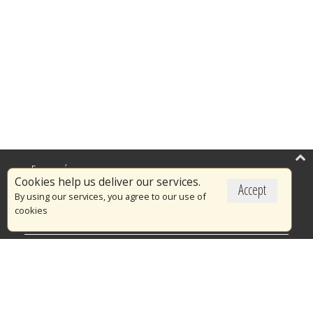
Επικαιρότητα
Cookies help us deliver our services.
Accept
Το Πυροσβεστικό Σώμα
By using our services, you agree to our use of
cookies
Πυρασφάλεια
Τράπεζα Ιδεών
Εθελοντισμός
Ανοιχτά Δεδομένα