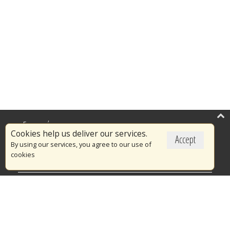
Επικαιρότητα
Cookies help us deliver our services.
Accept
Το Πυροσβεστικό Σώμα
By using our services, you agree to our use of
cookies
Πυρασφάλεια
Τράπεζα Ιδεών
Εθελοντισμός
Ανοιχτά Δεδομένα