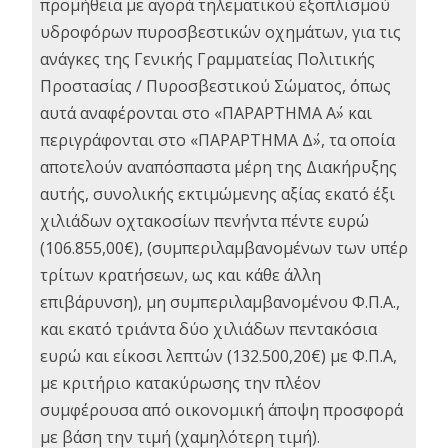
προμήθεια με αγορά τηλεματικού εξοπλισμού
υδροφόρων πυροσβεστικών οχημάτων, για τις
ανάγκες της Γενικής Γραμματείας Πολιτικής
Προστασίας / Πυροσβεστικού Σώματος, όπως
αυτά αναφέρονται στο «ΠΑΡΑΡΤΗΜΑ Α΄» και
περιγράφονται στο «ΠΑΡΑΡΤΗΜΑ Δ΄», τα οποία
αποτελούν αναπόσπαστα μέρη της Διακήρυξης
αυτής, συνολικής εκτιμώμενης αξίας εκατό έξι
χιλιάδων οχτακοσίων πενήντα πέντε ευρώ
(106.855,00€), (συμπεριλαμβανομένων των υπέρ
τρίτων κρατήσεων, ως και κάθε άλλη
επιβάρυνση), μη συμπεριλαμβανομένου Φ.Π.Α.,
και εκατό τριάντα δύο χιλιάδων πεντακόσια
ευρώ και είκοσι λεπτών (132.500,20€) με Φ.Π.Α,
με κριτήριο κατακύρωσης την πλέον
συμφέρουσα από οικονομική άποψη προσφορά
με βάση την τιμή (χαμηλότερη τιμή).