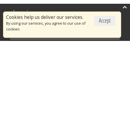
Επικαιρότητα
Cookies help us deliver our services.
Accept
Το Πυροσβεστικό Σώμα
By using our services, you agree to our use of
cookies
Πυρασφάλεια
Τράπεζα Ιδεών
Εθελοντισμός
Ανοιχτά Δεδομένα
Διαγωνισμοί
Ευρωπαϊκά & Αναπτυξιακά Προγράμματα