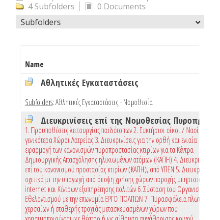
4 Subfolders
0 Documents
Subfolders
Name
Αθλητικές Εγκαταστάσεις
Subfolders
:
Αθλητικές Εγκαταστάσεις - Νομοθεσία
Διευκρινίσεις επί της Νομοθεσίας Πυροπροστασίας
1. Προϋποθέσεις λειτουργίας παιδότοπων 2. Ευκτήριοι οίκοι / Ναοί και
γενικότερα Χώροι Λατρείας 3. Διευκρινίσεις για την ορθή και ενιαία
εφαρμογή των κανονισμών πυροπροστασίας κτιρίων για τα Κέντρα
Δημιουργικής Απασχόλησης ηλικιωμένων ατόμων (ΚΑΠΗ) 4. Διευκρινίσεις
επί του κανονισμού προστασίας κτιρίων (ΚΑΠΗ), από ΥΠΕΝ 5. Διευκρινίσεις
σχετικά με την υπαγωγή από άποψη χρήσης χώρων παροχής υπηρεσιών
internet και Κέντρων εξυπηρέτησης πολιτών 6. Σύσταση του Οργανισμού
Εθελοντισμού με την επωνυμία ΕΡΓΟ ΠΟΛΙΤΩΝ 7. Πυρασφάλεια πλωτών,
χερσαίων ή σταθερής τροχιάς μετασκευασμένων χώρων που
χρησιμοποιούνται ως θέατρο ή ως αίθουσα συνάθροισης κοινού.